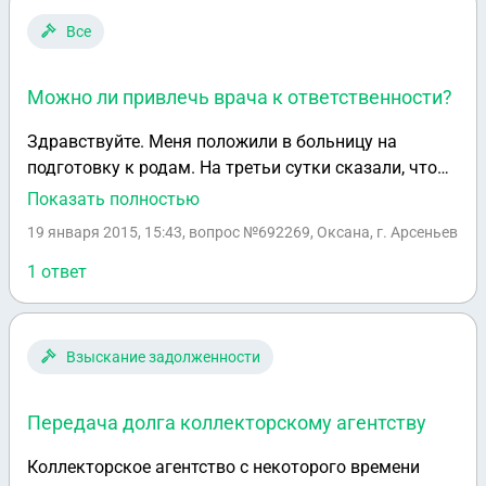
Все
Можно ли привлечь врача к ответственности?
Здравствуйте. Меня положили в больницу на
подготовку к родам. На третьи сутки сказали, что
надо выпить Мифепристон не спросив моего на то
Показать полностью
согласия. Я прочитала, что этот препарат
19 января 2015, 15:43
, вопрос №692269, Оксана, г. Арсеньев
применяют для абортов на раннем сроке
беременности, а для подготовки к родам и
1 ответ
родовозбуждению он запрещен Министерством
Здравоохранения РФ. После чего со мной провели
очень грубую беседу. Подскажите, пожалуйста,
Взыскание задолженности
можно ли привлечь врача к какой-либо
ответственности? Заранее спасибо
Передача долга коллекторскому агентству
Коллекторское агентство с некоторого времени