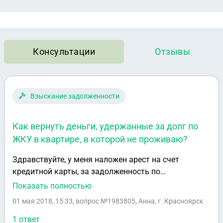
Консультации
Отзывы
Взыскание задолженности
Как вернуть деньги, удержанные за долг по
ЖКУ в квартире, в которой не проживаю?
Здравствуйте, у меня наложен арест на счет
кредитной карты, за задолженность по
коммунальным платежам по квартире, в которой а
Показать полностью
не проживаю, но имею постоянную регистрацию.
01 мая 2018, 15:33
, вопрос №1983805, Анна, г. Красноярск
Как вернуть сумму, списанную с со счета в пользу
ареста? По этой причине, сейчас идет просрочка
1 ответ