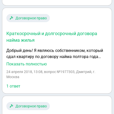
платежа по кредиту.
Договорное право
Краткосрочный и долгосрочный договора
найма жилья
Добрый день! Я являюсь собственником, который
сдал квартиру по договору найма полтора года
назад. Договор был заключён на 11 месяцев с
Показать полностью
припиской: "Если наниматель продолжает
24 апреля 2018, 13:08
, вопрос №1977303, Дмитрий, г.
пользоваться указанным жилым помещением
Москва
после истечения срока договора, при отсутствии
1 ответ
возражений со стороны наймодателя, договор
считается возобновленным на тех же условиях на
неопределенный срок" Скажите пожалуйста, это что
получается, был договор краткосрочным (менее
Договорное право
года), а теперь стал долгосрочным? Ведь согласно