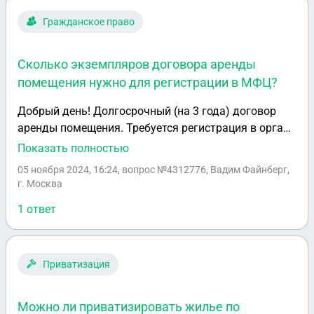
Гражданское право
Сколько экземпляров договора аренды
помещения нужно для регистрации в МФЦ?
Добрый день! Долгосрочный (на 3 года) договор
аренды помещения. Требуется регистрация в органе
регистрации. Сколько экземпляров договора нести
Показать полностью
в МФЦ? Один - для Арендодателя, второй - для
05 ноября 2024, 16:24
, вопрос №4312776, Вадим Файнберг,
Арендатора, третий - для органа регистрации. Есть
г. Москва
мнение, что МФЦ отказываются принимать
1 ответ
договоры, в которых указано, что третий экземпляр
составлен для органа регистрации, при этом
требуют переписать в договоре текст, указав, что
договор составлен только для Арендодателя и
Приватизация
Арендатора, поскольку орган регистрации перестал
хранить договоры на бумажных носителях и ввел
Можно ли приватизировать жилье по
только электронную регистрацию. Так что указать