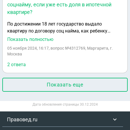
соцнайму, если уже есть доля в ипотечной
в договоре, в скольки экземплярах он составлен? В
квартире?
двух или в трёх (третий - для органа регистрации)? С
уважением, Вадим
По достижении 18 лет государство выдало
квартиру по договору соц найма, как ребенку
оставшемуся без попечения родителей (в ней я не
Показать полностью
прописана). В 22 года с мужем взяли квартиру в
05 ноября 2024, 16:17
, вопрос №4312769, Маргарита, г.
ипотеку по 1/2, то есть я собственник половины, и
Москва
прописана в ней. Смогу ли я теперь,
2 ответа
приватизировать квартиру которая по соц найму?
Показать еще
Дата обновления страницы
30.12.2024
Правовед.ru