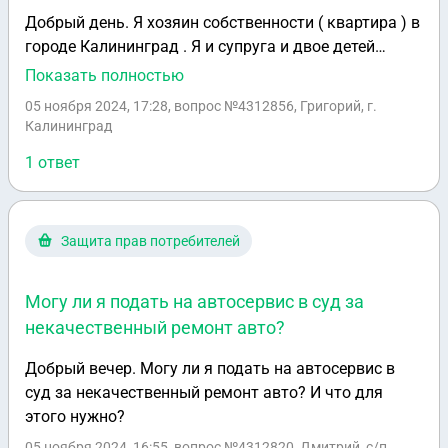
Добрый день. Я хозяин собственности ( квартира ) в
городе Калининград . Я и супруга и двое детей
прописаны в ней по временной регистрации.
Показать полностью
Основная прописка у нас у всех в другом регионе в
05 ноября 2024, 17:28
, вопрос №4312856, Григорий, г.
жилом доме. Я хочу в эту квартиру прописать
Калининград
супругу и детей. могу я это сделать оставив у себя
1 ответ
временную регистрацию и прописку в жилом доме ?
. не делая постоянную прописку в этой квартире ?
Защита прав потребителей
Могу ли я подать на автосервис в суд за
некачественный ремонт авто?
Добрый вечер. Могу ли я подать на автосервис в
суд за некачественный ремонт авто? И что для
этого нужно?
05 ноября 2024, 16:55
, вопрос №4312820, Дмитрий, с/п.