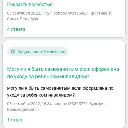
направленны 02.09.2022г.. В документах указала
Показать полностью
дату 02.09. Заказчик подписал, после сообщают что
08 сентября 2022, 17:24
, вопрос №3395923, Кристина, г.
из за того что документы направлены 02.09, им
Санкт-Петербург
нужно выставлять неустойку. Хотя по Контракту : "
4 ответа
2.1.1. Приемка услуг по Контракту осуществляется в
следующем порядке: 2.1.1.1. В течение 10 рабочих
дней после фактического оказания услуг
Исполнитель представляет Заказчику следующие
Социальное обеспечение
подписанные со своей Стороны документы: акт
сдачи-приемки оказанных услуг, счет, счет-фактуру
Могу ли я быть самозанятым если оформлена
(при наличии) или УПД и акт по Форме 2." Так же
по уходу за ребенком инвалидом?
подписывая, направленные документы Заказчик не
приложил документ о неустойки. Можно ли как то
могу ли я быть самозанятым если оформлена по
исправить ситуацию, что бы закрыть контракт? В
уходу за ребенком инвалидом?
моем случае желательно без неустоек, тем более
08 сентября 2022, 16:34
, вопрос №3395779, Зульфия, г.
что 10 раб. дней дается на предоставление
Козьмодемьянск
документов.
1 ответ