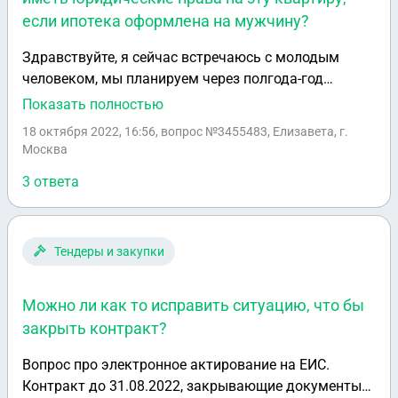
если ипотека оформлена на мужчину?
Здравствуйте, я сейчас встречаюсь с молодым
человеком, мы планируем через полгода-год
расписаться. Сейчас он хочет взять ипотеку, так как
Показать полностью
предложение выгодное. Буду ли я потом, после
18 октября 2022, 16:56
, вопрос №3455483, Елизавета, г.
вступления в брак иметь юридические права на эту
Москва
квартиру, если ипотека оформлена на мужчину?
3 ответа
Тендеры и закупки
Можно ли как то исправить ситуацию, что бы
закрыть контракт?
Вопрос про электронное актирование на ЕИС.
Контракт до 31.08.2022, закрывающие документы