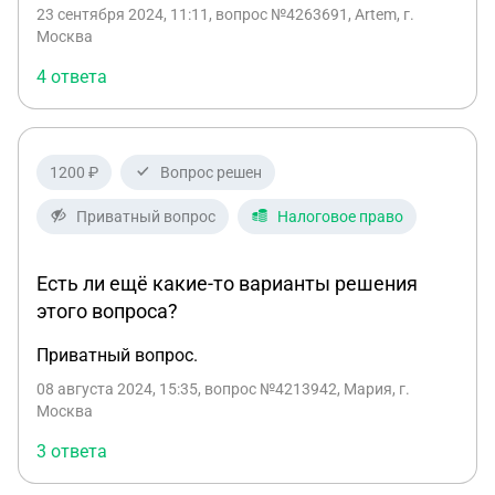
телефона оформил себе счет в Paypal и подвязал
23 сентября 2024, 11:11
, вопрос №4263691, Artem, г.
к нему казахскую карту. Получаю деньги от
Москва
иностранного заказчика в долларах на счет
4 ответа
Paypal. Далее перевожу оттуда деньги на
казахскую карту , а с казахской карты уже на
карту российского банка. Возникают вопросы.
Нужно ли подавать уведомление об открытии
1200 ₽
Вопрос решен
paypal? Законно ли вообще получать деньги
таким способом при условии, что все налоги
Приватный вопрос
Налоговое право
платятся? Вроде как был закон об электронных
кошельках, который запрещает часть валютных
Есть ли ещё какие-то варианты решения
операций. Никаких разъяснений по этому поводу
этого вопроса?
от ФНС не видел .
Приватный вопрос.
08 августа 2024, 15:35
, вопрос №4213942, Мария, г.
Москва
3 ответа