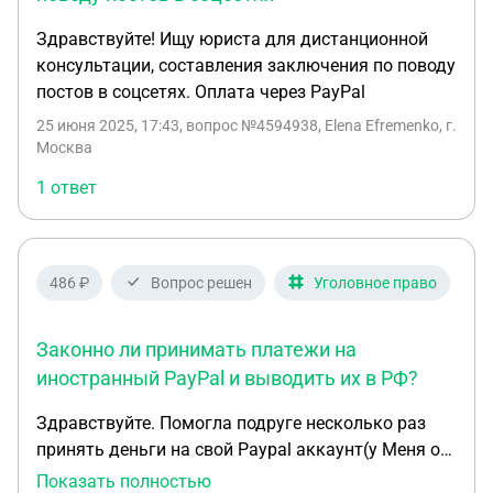
Здравствуйте! Ищу юриста для дистанционной
консультации, составления заключения по поводу
постов в соцсетях. Оплата через PayPal
25 июня 2025, 17:43
, вопрос №4594938, Elena Efremenko, г.
Москва
1 ответ
486 ₽
Вопрос решен
Уголовное право
Законно ли принимать платежи на
иностранный PayPal и выводить их в РФ?
Здравствуйте. Помогла подруге несколько раз
принять деньги на свой Paypal аккаунт(у Меня он
заграничный). Сам же сервис Paypal ушёл из
Показать полностью