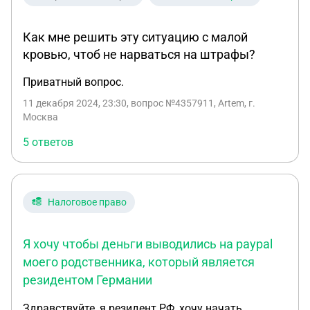
отвественности и мне не о чем беспокоится, что
мне делать в такой ситуации? виноват ли я?
Как мне решить эту ситуацию с малой
денег у меня этих больше нет, а платеж я получил
кровью, чтоб не нарваться на штрафы?
на свою карту. я никого обманывать не хотел,
даже сам обманулся
Приватный вопрос.
11 декабря 2024, 23:30
, вопрос №4357911, Artem, г.
Москва
5 ответов
Налоговое право
Я хочу чтобы деньги выводились на paypal
моего родственника, который является
резидентом Германии
Здравствуйте, я резидент РФ, хочу начать