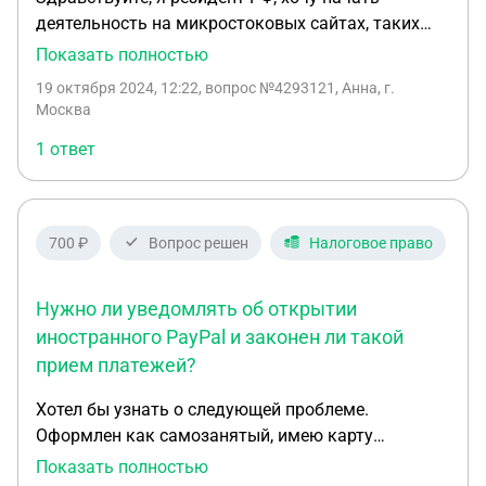
деятельность на микростоковых сайтах, таких
как shutterstock. Я хочу чтобы деньги выводились
Показать полностью
на paypal моего родственника, который является
19 октября 2024, 12:22
, вопрос №4293121, Анна, г.
резидентом Германии. Должен ли в таком случае
Москва
родственник платить налоги Германии, если сайт
1 ответ
и налоговая декларация в нем будет оформлена
на меня? А деньги он будет скидывать на мою
иностранную карту.
700 ₽
Вопрос решен
Налоговое право
Нужно ли уведомлять об открытии
иностранного PayPal и законен ли такой
прием платежей?
Хотел бы узнать о следующей проблеме.
Оформлен как самозанятый, имею карту
казахского банка. Также на казахский номер
Показать полностью