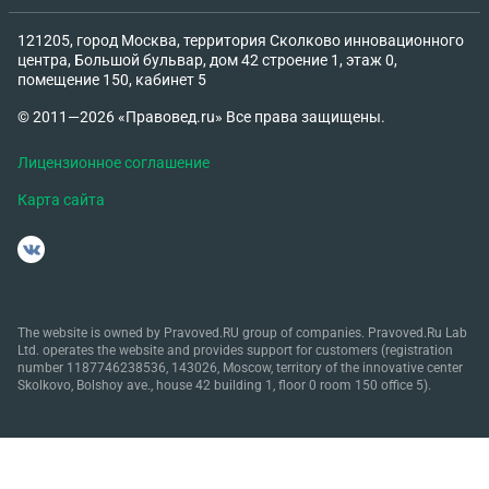
121205, город Москва, территория Сколково инновационного
центра, Большой бульвар, дом 42 строение 1, этаж 0,
помещение 150, кабинет 5
© 2011—2026 «Правовед.ru» Все права защищены.
Лицензионное соглашение
Карта сайта
The website is owned by Pravoved.RU group of companies. Pravoved.Ru Lab
Ltd. operates the website and provides support for customers (registration
number 1187746238536, 143026, Moscow, territory of the innovative center
Skolkovo, Bolshoy ave., house 42 building 1, floor 0 room 150 office 5).