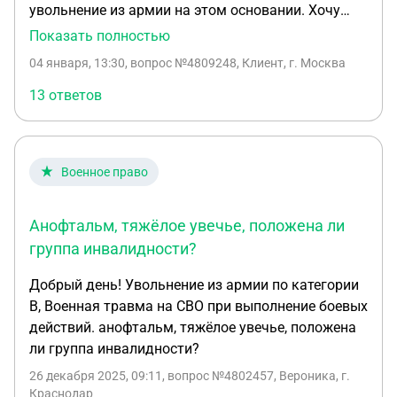
увольнение из армии на этом основании. Хочу
обжаловать категорию В на Д чемез
Показать полностью
независимую ВВЭ но боюсь что могу упустиьь
04 января, 13:30
, вопрос №4809248, Клиент, г. Москва
устаноаленные сроки на обжалования ВВК пока
буду проходить экспертизу в независимой ВВК
13 ответов
для оспариваня категории годности. Что делать?
Военное право
Анофтальм, тяжёлое увечье, положена ли
группа инвалидности?
Добрый день! Увольнение из армии по категории
В, Военная травма на СВО при выполнение боевых
действий. анофтальм, тяжёлое увечье, положена
ли группа инвалидности?
26 декабря 2025, 09:11
, вопрос №4802457, Вероника, г.
Краснодар