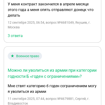
У меня контракт закончился в апреле месяце
оформлению инвалидности. Обращение в
этого года а меня опять отправляют донецк что
прокуратуру с жалобой пока не планирую,
делать
учитывая возможные сроки рассмотрения и
неясность относительно результативности. В
12 сентября 2025, 06:54
, вопрос №4681049, Якушев, г.
Москва
связи с этим, рассматриваю возможность
привлечения юриста. Хотел бы узнать ваше
3 ответа
мнение: целесообразно ли в данной ситуации
нанять юриста? Сможет ли он оказать влияние на
воинскую часть или самостоятельно разобраться
в ситуации? Или же он также порекомендует
Военное право
обращение в прокуратуру?
Можно ли уволиться из армии при категории
годности Б «годен с ограничениями»?
Мне ствят категорию б годен сограничением могу
я уволиться из армии
11 сентября 2025, 07:44
, вопрос №4679881, Сергей, г.
Владивосток