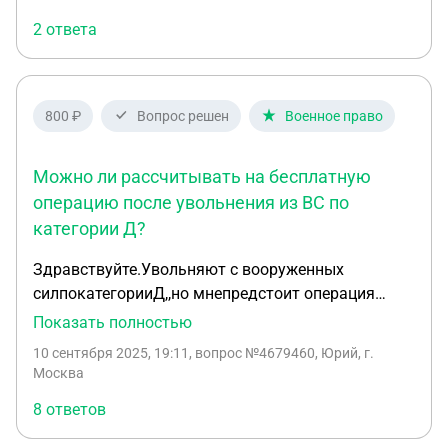
2 ответа
800 ₽
Вопрос решен
Военное право
Можно ли рассчитывать на бесплатную
операцию после увольнения из ВС по
категории Д?
Здравствуйте.Увольняют с вооруженных
силпокатегорииД,,но мнепредстоит операция
через полгода.Вопрос.Мне самостоятельно
Показать полностью
искать больницугдесделают
10 сентября 2025, 19:11
, вопрос №4679460, Юрий, г.
операциюиоплачиватьее?такак я не состою в
Москва
рядах ВС.
8 ответов