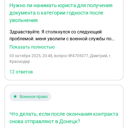
Нужно ли нанимать юриста для получения
документа о категории годности после
увольнения
Здравствуйте. Я столкнулся со следующей
проблемой: меня уволили с военной службы по
категории годности, однако ни оригинал, ни
Показать полностью
дубликат документа, подтверждающего данную
03 октября 2025, 20:48
, вопрос №4705077, Дмитрий, г.
категорию, мне не предоставили. Медицинская
Краснодар
рота воинской части, ответственная за выдачу
12 ответов
указанного документа, утверждает, что не
располагает информацией о моей категории
годности. В учреждении, где я проходил военно-
врачебную комиссию (ВВК), меня
Военное право
перенаправляют обратно в медицинскую роту,
объясняя это тем, что вся информация должна
Что делать, если после окончания контракта
находиться там. В результате, я не могу получить
необходимый документ. Отсутствие
снова отправляют в Донецк?
подтверждения категории годности препятствует