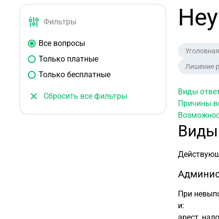
Неу
Фильтры
Все вопросы
Уголовная
Только платные
Лишение р
Только бесплатные
Виды отве
Сбросить все фильтры
Причины в
Возможнос
Виды
Действующе
Админис
При невып
и:
арест, нал