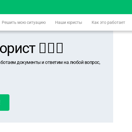
Решить мою ситуацию
Наши юристы
Как это работает
ист 👨🏻‍⚖️
аботаем документы и ответим на любой вопрос,
!