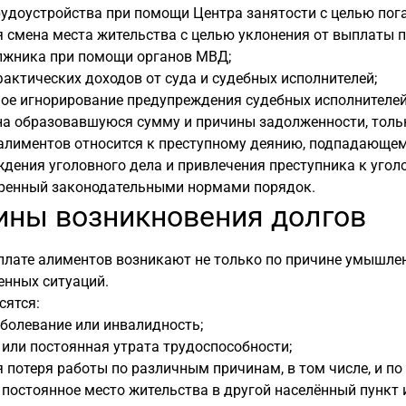
рудоустройства при помощи Центра занятости с целью по
я смена места жительства с целью уклонения от выплаты 
лжника при помощи органов МВД;
актических доходов от суда и судебных исполнителей;
ое игнорирование предупреждения судебных исполнителей 
а образовавшуюся сумму и причины задолженности, тольк
алиментов относится к преступному деянию, подпадающем
дения уголовного дела и привлечения преступника к угол
ренный законодательными нормами порядок.
ины возникновения долгов
плате алиментов возникают не только по причине умышлен
енных ситуаций.
сятся:
болевание или инвалидность;
или постоянная утрата трудоспособности;
 потеря работы по различным причинам, в том числе, и п
 постоянное место жительства в другой населённый пункт и