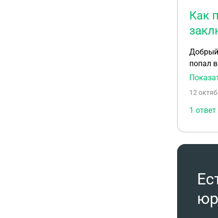
Как 
закл
Добрый 
попал в
алимент
Показа
ответа 
12 октяб
находит
возможн
1 ответ
Ес
юр