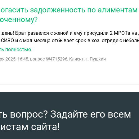
погасить задолженность по алиментам
юченному?
день! Брат развелся с женой и ему присудили 2 МРОТа на
 СИЗО и с мая месяца отбывает срок в хоз. отряде с небо
ы появилась только недавно. Долг продолжает накаплива
ть полностью
не поступило. Как организовать выплату? Чем грозит да
ря 2025, 16:45
, вопрос №4715296, Клиент, г. Пушкин
ся в аресте у приставов, могут ли выставить на торги, как 
ость уменьшить сумму алиментов, хотя бы на время нахо
ть вопрос? Задайте его всем
истам сайта!