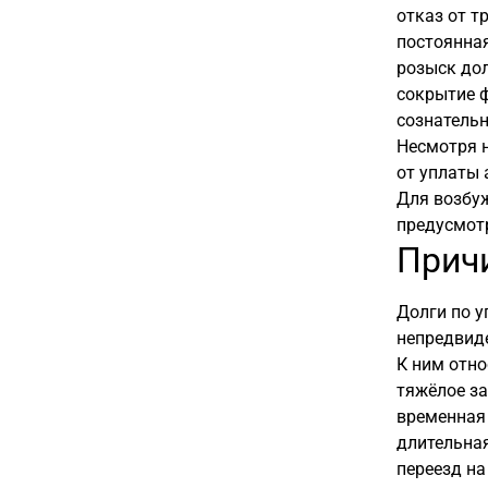
отказ от т
постоянна
розыск до
сокрытие ф
сознательн
Несмотря н
от уплаты 
Для возбуж
предусмот
Прич
Долги по у
непредвид
К ним отно
тяжёлое за
временная 
длительная
переезд на