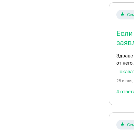
Сем
Если 
заяв
Здравст
от него
удоволь
Показа
он он о
28 июля,
того, ч
здоровь
4 ответ
понима
Сем