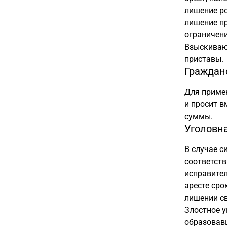
лишение ро
лишение п
ограничени
Взыскиваю
приставы.
Граждан
Для примен
и просит в
суммы.
Уголовн
В случае с
соответств
исправител
аресте сро
лишении с
Злостное у
образовавш