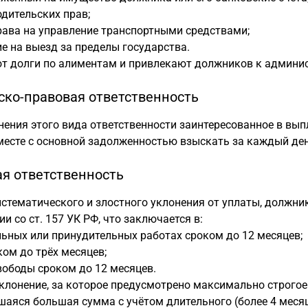
дительских прав;
рава на управление транспортными средствами;
е на выезд за пределы государства.
т долги по алиментам и привлекают должников к админис
ско-правовая ответственность
ения этого вида ответственности заинтересованное в вып
месте с основной задолженностью взыскать за каждый ден
ая ответственность
истематического и злостного уклонения от уплаты, должн
ии со ст. 157 УК РФ, что заключается в:
ьных или принудительных работах сроком до 12 месяцев;
ком до трёх месяцев;
вободы сроком до 12 месяцев.
клонение, за которое предусмотрено максимально строгое 
аяся большая сумма с учётом длительного (более 4 месяц