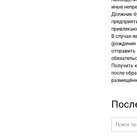
иные непр
Должник бу
предприяти
привлекают
В случае я
(рождения 
отправить 
обязательс
Получить к
после обра
размещённ
Посл