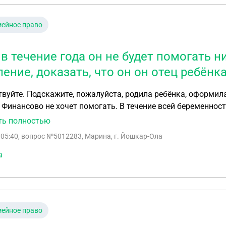
ейное право
в течение года он не будет помогать ни
ление, доказать, что он он отец ребёнк
вуйте. Подскажите, пожалуйста, родила ребёнка, оформила
. Финансово не хочет помогать. В течение всей беременност
ствие. Если в течение года он не будет помогать никак, мог
ть полностью
тец ребёнка и подать на алименты. В случае также неупла
 05:40
, вопрос №5012283, Марина, г. Йошкар-Ола
тобы он в последствии не имел права подать после совер
я. А также прошу уточнить, если он не явится, на суд, авт
а
ние
ейное право