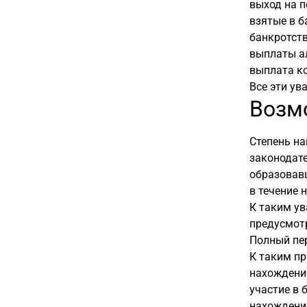
выход на п
взятые в б
банкротств
выплаты а
выплата к
Все эти ув
Возм
Степень на
законодате
образовавш
в течение 
К таким ув
предусмотр
Полный пе
К таким пр
нахождение
участие в 
нахождение