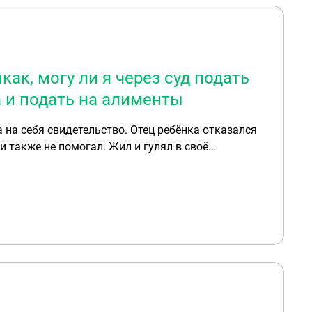
как, могу ли я через суд подать
а и подать на алименты
 на себя свидетельство. Отец ребёнка отказался
и также не помогал. Жил и гулял в своё
у ли я через суд подать заявление, доказать, что
та алиментов лишить его родительских прав для
шеннолетия ребёнка на алименты по состоянию
оматически будет ребёнок признан его. Спасибо за