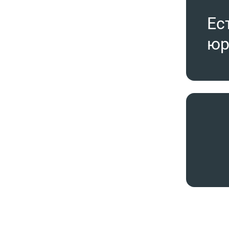
Ес
юр