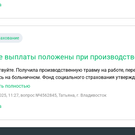
а
рахование
е выплаты положены при производств
вуйте. Получила производственную травму на работе, пере
ь на больничном. Фонд социального страхования утвержда
о больничного. Подскажите, так ли это и какие выплаты 
ть полностью
025, 11:27
, вопрос №4562845, Татьяна, г. Владивосток
а