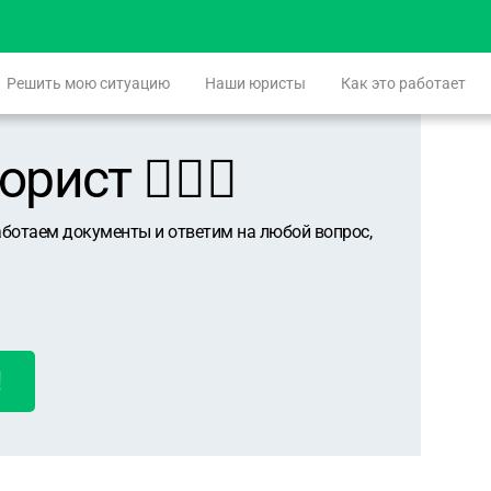
Решить мою ситуацию
Наши юристы
Как это работает
ист 👨🏻‍⚖️
аботаем документы и ответим на любой вопрос,
!