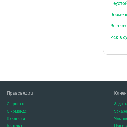
Неусто
Возмещ
Выплат
Иск в с
Правовед.ru
Клие
О проекте
Задать
О команде
Заказа
Вакансии
Часты
Контакты
Наши 