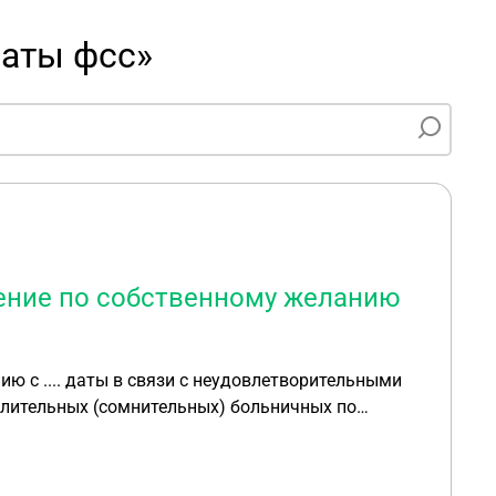
латы фсс»
нение по собственному желанию
ю с .... даты в связи с неудовлетворительными
хотелось бы компенсации как минимум