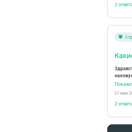
2 ответ
Ст
Каки
Здравст
нахожус
обычног
Показа
27 мая 2
2 ответ