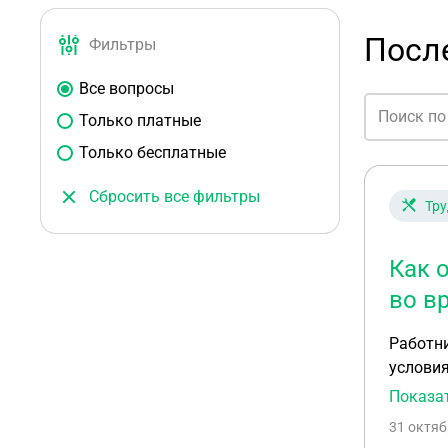
Посл
Фильтры
Все вопросы
Только платные
Только бесплатные
Сбросить все фильтры
Тру
Как 
во в
Работни
условиями труда. Как правильно ответить при
которым
Показа
произве
31 октяб