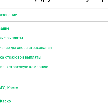
хование
вание
вые выплаты
жение договора страхования
ка страховой выплаты
зия в страховую компанию
О, Каско
 Каско