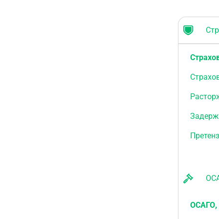
Стра
Страхо
Страхо
Растор
Задерж
Претен
ОСАГ
ОСАГО,