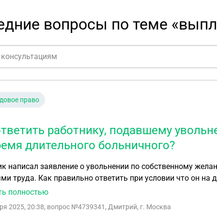
едние вопросы по теме «вып
довое право
ответить работнику, подавшему уволь
ремя длительного больничного?
к написал заявление о увольнении по собственному желани
 условии что он на длительных (сомнительных) больничных по
 идет проверка в ФСС и пр органах, при подтверждении 
ть полностью
денных выплат (5 месяцев)
ря 2025, 20:38
, вопрос №4739341, Дмитрий, г. Москва