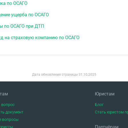
йка по ОСАГО
ение ущерба по ОСАГО
ы по ОСАГО при ДТП
уд на страховую компанию по ОСАГО
Дата обновления страницы
31.10.2025
нтам
Юристам
 вопрос
Блог
ть документ
Стать юристом п
е вопросы
Партнёрам
юристы