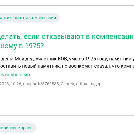
антии, льготы, компенсации
делать, если отказывают в компенсаци
шему в 1975?
день! Мой дед, участник ВОВ, умер в 1975 году, памятник 
оставить новый памятник, но военкомат сказал, что комп
сле 1991 года, а мне компенсация не положена. Что можно
ть полностью
2023, 10:26
, вопрос №3769838, Сергей, г. Краснодар
дицинское право