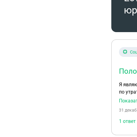
юр
Соц
Поло
Я являю
по утра
доплаты
Показа
31 декаб
1 ответ