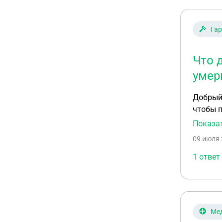
Гар
Что 
умер
Добрый 
чтобы п
умер по
Показа
09 июля 
1 ответ
Ме