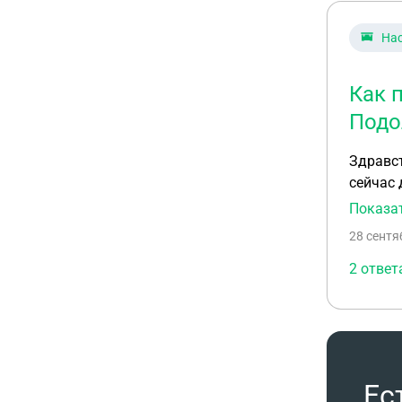
На
Как 
Подо
Здравст
сейчас
интерес
Показа
Подольс
28 сентя
2 ответ
Ес