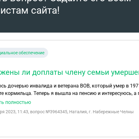
истам сайта!
иальное обеспечение
жены ли доплаты члену семьи умершег
сь дочерью инвалида и ветерана ВОВ, который умер в 1971
те кормильца. Теперь я вышла на пенсию и интересуюсь, 
 как члена семьи умершего инвалида и ветерана ВОВ?
ть полностью
ря 2023, 11:43
, вопрос №3964345, Наталия, г. Набережные Челны