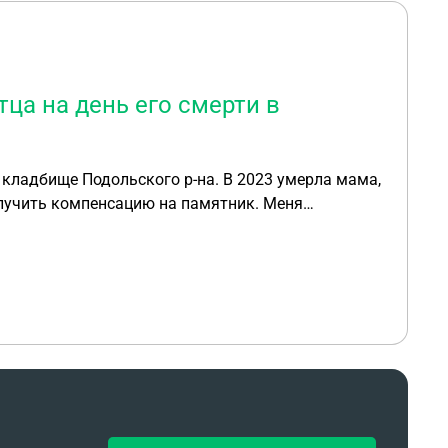
тца на день его смерти в
а кладбище Подольского р-на. В 2023 умерла мама,
лучить компенсацию на памятник. Меня
дольске. Я проживаю в Москве, квартира в