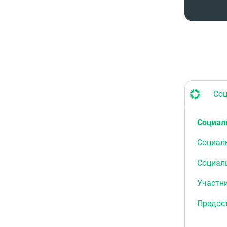
Соци
Социал
Социал
Социал
Участн
Предос