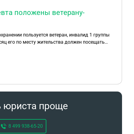
евта положены ветерану-
хранении пользуется ветеран, инвалид 1 группы
есяц его по месту жительства должен посещать
рдиолог, нефролог и т.д.? Если можно с ссылкой на
ь юриста проще
8 499 938-65-20