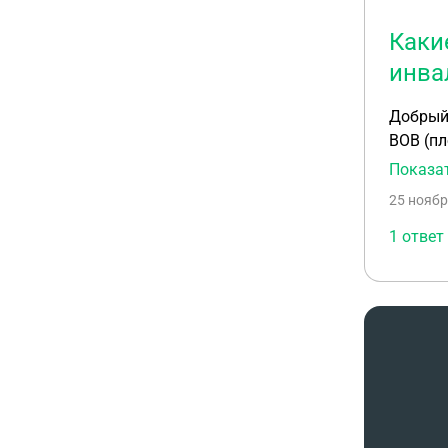
Каки
инва
Добрый 
ВОВ (пл
участко
Показа
НПА...С
25 ноябр
1 ответ