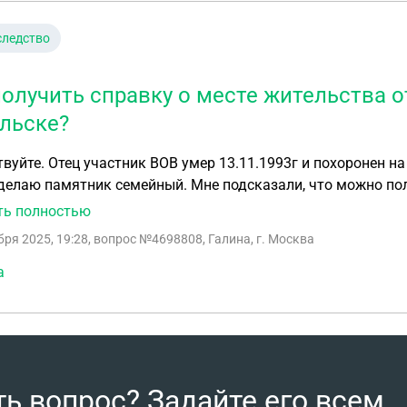
следство
получить справку о месте жительства о
льске?
вуйте. Отец участник ВОВ умер 13.11.1993г и похоронен н
 делаю памятник семейный. Мне подсказали, что можно по
ует справка о месте жительства на день смерти папы в По
ть полностью
ке продана, мама проживала со мной.
бря 2025, 19:28
, вопрос №4698808, Галина, г. Москва
а
ть вопрос? Задайте его всем