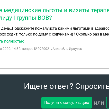
е медицинские льготы и визиты терап
лиду I группы ВОВ?
день..Подскажите пожалуйста какими льготами в здравоо
охо ходит, только по дому с ходунками)? Сколько раз в м
вый терапевт? Другие врачи: хирург, невролог, окулист, ка
ть полностью
пасибо большое
я 2020, 14:32
, вопрос №2920021, Андрей, г. Иркутск
Ищете ответ? Спросит
или
Получить консультацию