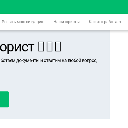
Решить мою ситуацию
Наши юристы
Как это работает
ист 👨🏻‍⚖️
аботаем документы и ответим на любой вопрос,
!