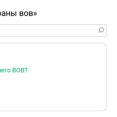
раны вов»
шего ВОВ?