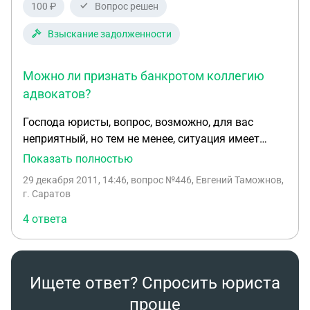
100 ₽
Вопрос решен
Взыскание задолженности
Можно ли признать банкротом коллегию
адвокатов?
Господа юристы, вопрос, возможно, для вас
неприятный, но тем не менее, ситуация имеет
место быть. Наша компания заключила договор с
Показать полностью
коллегией адвокатов на ведение ряда
29 декабря 2011, 14:46
, вопрос №446, Евгений Таможнов,
арбитражных дел.&nbsp; Была выплачена
г. Саратов
серьезная сумма предоплаты за еще не
4 ответа
оказанные услуги. Однако, коллегия не
выполнила своих обязательств, услуги
фактически не исполнялись. Договор на оказание
юридических услуг был расторгнут по решению
Ищете ответ? Спросить юриста
арбитражного суда. Арбитражный суд также
проще
решил взыскать с коллегии адвокатов сумму