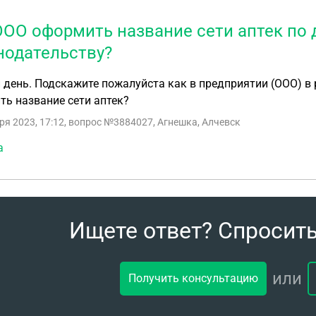
ООО оформить название сети аптек по
нодательству?
день. Подскажите пожалуйста как в предприятии (ООО) в
ь название сети аптек?
ря 2023, 17:12
, вопрос №3884027, Агнешка, Алчевск
а
Ищете ответ? Спросит
или
Получить консультацию