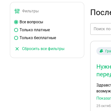
После
Фильтры
Все вопросы
Только платные
Только бесплатные
Сбросить все фильтры
Гр
Нужн
пере
Здравст
возмужа
орет на
Показа
возвра
25 октяб