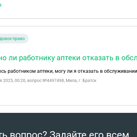
а
довое право
о ли работнику аптеки отказать в обс
сь работником аптеки, могу ли я отказать в обслуживани
я 2025, 00:20
, вопрос №4497498, Мила, г. Братск
ть вопрос? Задайте его всем