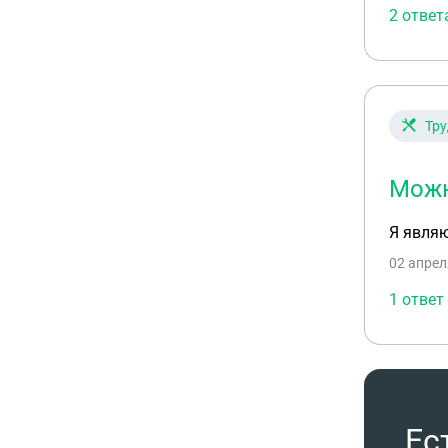
2 ответ
Тру
Можн
Я являю
02 апрел
1 ответ
Ес