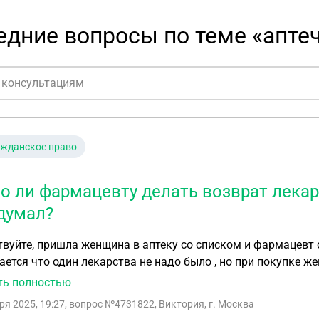
дние вопросы по теме «апте
ажданское право
о ли фармацевту делать возврат лекар
думал?
вуйте, пришла женщина в аптеку со списком и фармацевт 
ется что один лекарства не надо было , но при покупке ж
 фармацевта что сделала возврат или полный возврат и н
ть полностью
т
ря 2025, 19:27
, вопрос №4731822, Виктория, г. Москва