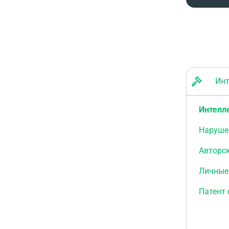
Инте
Интелл
Наруше
Авторск
Личные
Патент 