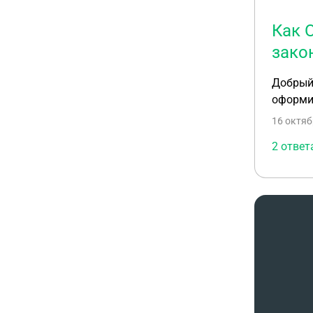
Как 
зако
Добрый 
оформит
16 октяб
2 ответ