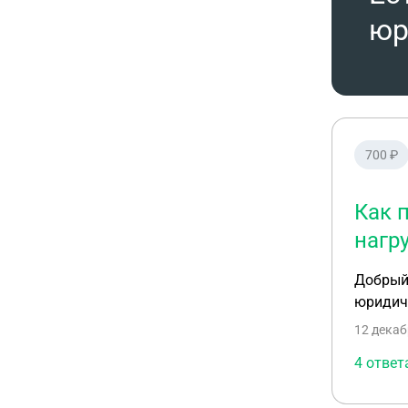
юр
700 ₽
Как 
нагр
Добрый 
юридиче
12 декаб
4 ответ