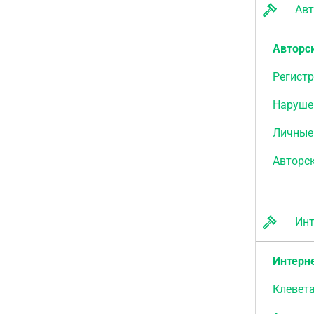
Авто
Авторс
Регистр
Наруше
Личные
Авторск
Инте
Интерне
Клевет