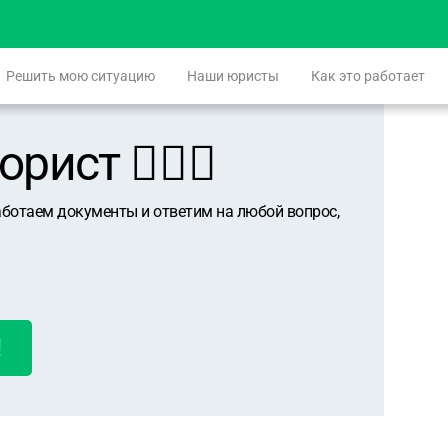
Решить мою ситуацию
Наши юристы
Как это работает
ист 👨🏻‍⚖️
аботаем документы и ответим на любой вопрос,
!