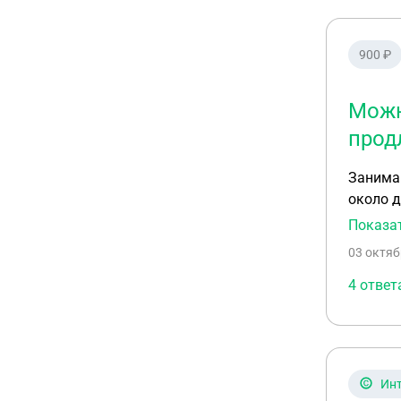
900 ₽
Можн
прод
Занимаюсь
Показа
03 октяб
4 ответ
Инт