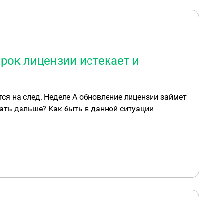
срок лицензии истекает и
бновление лицензии займет
около двух месяцев Аптеку надо закрывать? Или она может работать дальше? Как быть в данной ситуации