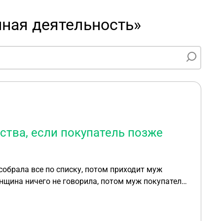
чная деятельность»
ства, если покупатель позже
собрала все по списку, потом приходит муж
енщина ничего не говорила, потом муж покупателя
а видео снимает, то фармацевт обьязана сделать