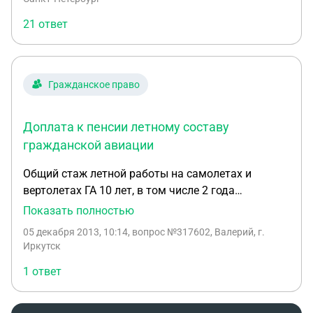
кодам можно работать без мед. образования. Я
пожалуйста, какие возможны варианты, боюсь
21 ответ
прав? И второй вопрос: Я пытался
остаться без возможности продолжать
прорекламировать свою группу VK в яндексе и в
медицинскую деятельность. Спасибо!
VK, но получил отказ из-за отсутствия мед.
лицензии. Как мне оформить рекламу, чтобы не
Гражданское право
было нареканий?
Доплата к пенсии летному составу
гражданской авиации
Общий стаж летной работы на самолетах и
вертолетах ГА 10 лет, в том числе 2 года
испытательных полетов. Имею ли я право при
Показать полностью
выходе на пенсию в 60 лет на доплату к общей
05 декабря 2013, 10:14
, вопрос №317602, Валерий, г.
пенсии? Если да, то на основани каких
Иркутск
документов ?
1 ответ