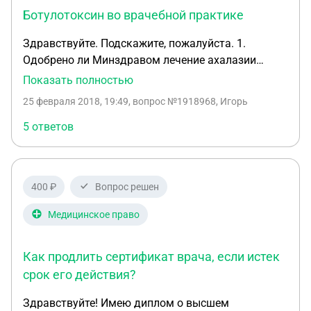
равно на каждого водителя?
Ботулотоксин во врачебной практике
Здравствуйте. Подскажите, пожалуйста. 1.
Одобрено ли Минздравом лечение ахалазии
кардии инъекциями ботулотоксина
Показать полностью
эндоскопически? 2. Одобрено ли
25 февраля 2018, 19:49
, вопрос №1918968, Игорь
Росздравнадзором лечение ахалазии кардии
инъекциями ботулотоксина эндоскопически? 3.
5 ответов
Существуют ли лицензии на лечение ахалазии
кардии инъекциями ботулотоксина
эндоскопически, разрешающие мед. учреждения
400 ₽
Вопрос решен
проводить такие процедуры? 4. Врач проводит у
нас такие процедуры. Насколько его действия
Медицинское право
законны? 5. Должна ли мед. организация,
которая будет проводить терапию - иметь какую-
Как продлить сертификат врача, если истек
то особую лицензию? 6. Существуют ли “уровни”
срок его действия?
лицензии, к примеру применение ботулотоксина в
гастроэнтерологии? Приведу пример для
Здравствуйте! Имею диплом о высшем
наглядности: первый уровень лицензии - лечение