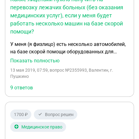
перевозку лежачих больных (без оказания
медицинских услуг), если у меня будет
работать несколько машин на базе скорой
помощи?
У меня (я физлицо) есть несколько автомобилей,
на базе скорой помощи оборудованных для
перевозки лежачих больных ( только перевозка,
Показать полностью
без оказания медицинских услуг). Как мне
13 мая 2019, 07:59
, вопрос №2355993, Валентин, г.
узаконить данный род деятельности? Оформить
Пушкино
ИП и подписать с каждым водителем договор
9 ответов
аренды автомобиля? Нужно ли будет в таком
случае каждому водителю оформлять ИП и
получать лицензию на перевозку людей? Как
правильно называется данная лицензия? Или
1700 ₽
Вопрос решен
лучше оформить ИП и нанимать водителей
официально на работу? В таком случае лицензию
Медицинское право
нужно будет получать только на меня, или все