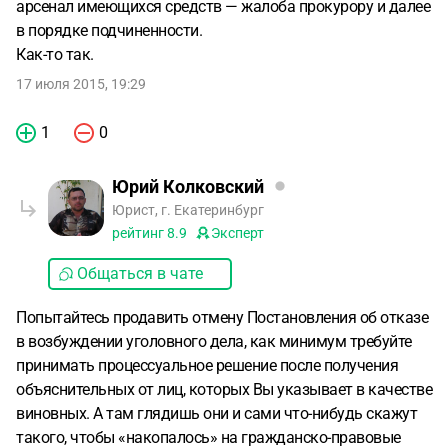
благодарю
арсенал имеющихся средств — жалоба прокурору и далее
в порядке подчиненности.
Как-то так.
17 июля 2015, 19:29
1
0
Юрий Колковский
Юрист, г. Екатеринбург
рейтинг
8.9
Эксперт
Общаться в чате
Попытайтесь продавить отмену Постановления об отказе
в возбуждении уголовного дела, как минимум требуйте
принимать процессуальное решение после получения
объяснительных от лиц, которых Вы указывает в качестве
виновных. А там глядишь они и сами что-нибудь скажут
такого, чтобы «накопалось» на гражданско-правовые