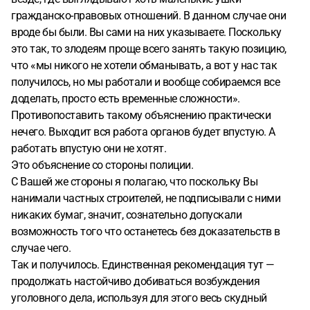
то участковый, сообщил мне что ему "вообще все-равно,
гражданско-правовых отношений. В данном случае они
т.к. он уходит на пенсию". Отказ составлен с кучей ошибок
вроде бы были. Вы сами на них указываете. Поскольку
( фамилии даже не правильные, после "постановил:" слово
это так, то злодеям проще всего занять такую позицию,
"отказать" даже не написал- не понятно, что постановил)).
что «мы никого не хотели обманывать, а вот у нас так
Его начальник сообщил, что если участковый возбудит
получилось, но мы работали и вообще собираемся все
дело, то следственный комитет заподозрит его в сговоре
доделать, просто есть временные сложности».
со мной. Бред какой-то. Постановление об отказе нашли и
Противопоставить такому объяснению практически
выдали мне через 36дней после заявления моего. Поехал
нечего. Выходит вся работа органов будет впустую. А
в прокуратуру. Там сказали возбуждать дело не будут - у
работать впустую они не хотят.
вас гражданско- правовой спор. Почему???? Факт
Это объяснение со стороны полиции.
передачи денег есть - доказать легко (свидетели, смс где
С Вашей же стороны я полагаю, что поскольку Вы
фигурирует сумма и они ее признают, записка от них
нанимали частных строителей, не подписывали с ними
чтобы я их не искал), цель и мотив тоже есть- завладеть
никаких бумаг, значит, сознательно допускали
обманным путем моими ден. средствами, умысел есть-
возможность того что останетесь без доказательств в
они прекрасно понимали что обманывают. Почему не
случае чего.
возбуждают уголовное дело?? Мировой суд то точно
Так и получилось. Единственная рекомендация тут —
искать не будет. Возможно ли все-таки возбудить дело
продолжать настойчиво добиваться возбуждения
уголовное? И что делать в этой ситуации?? Заранее
уголовного дела, используя для этого весь скудный