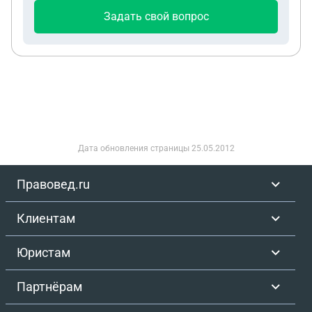
обнаружил дефекты и подал Претензию. Получил
Задать свой вопрос
отказ, представителя для осмотра и составления
акта (согласно Договора 1) они не прислали. Сын
заключил Договор 2 с экспертом - судебным
специалистом, который приехал, осмотрел забор
и составил письменное заключение. Эти его
услуги я оплатила со своего банковского счета.
Сын, от своего имени подал Иск о защите прав
потребителя в мировой суд, дело еще не
Дата обновления страницы
25.05.2012
рассмотрено. Я хочу вступить в дело третьим
лицом. ВОПРОС: При таких обстоятельствах - сын
Правовед.ru
должен заявить ходатайство или - мне самой
заявить самостоятельные требования?
Клиентам
Юристам
Партнёрам