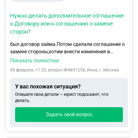
Нужно делать дополнительное соглашение
к Договору или к соглашению о замене
сторон?
был договор займа.Потом сделали соглашение о
замене стороны,хотим внести изменения в
соглашение по уплате роцентов .Нужно делать
Показать полностью
дополнительное соглашение к Договору или к
09 февраля, 11:20
, вопрос №4851258, Инна, г. Москва
соглашению о замене сторон?
У вас похожая ситуация?
Опишите свои детали — юрист подскажет, что
делать.
Задать свой вопрос