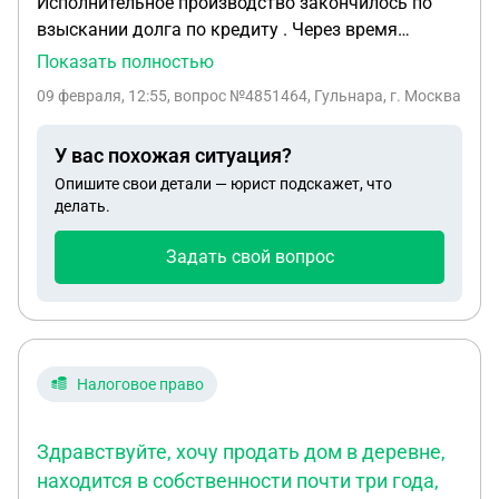
Исполнительное производство закончилось по
взыскании долга по кредиту . Через время
приходит арест на карты по исполнительному
Показать полностью
листу по которому ИП закрылось . Что нужно
09 февраля, 12:55
, вопрос №4851464, Гульнара, г. Москва
сделать и как правильно составить заявление
чтоб не списывали деньги с зарплаты
У вас похожая ситуация?
Опишите свои детали — юрист подскажет, что
делать.
Задать свой вопрос
Налоговое право
Здравствуйте, хочу продать дом в деревне,
находится в собственности почти три года,