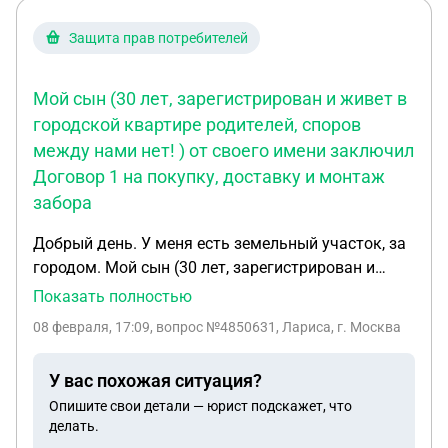
Защита прав потребителей
Мой сын (30 лет, зарегистрирован и живет в
городской квартире родителей, споров
между нами нет! ) от своего имени заключил
Договор 1 на покупку, доставку и монтаж
забора
Добрый день. У меня есть земельный участок, за
городом. Мой сын (30 лет, зарегистрирован и
живет в городской квартире родителей, споров
Показать полностью
между нами нет!) от своего имени заключил
08 февраля, 17:09
, вопрос №4850631, Лариса, г. Москва
Договор 1 на покупку, доставку и монтаж забора.
Предоплата по Договору 1 произведена по моей
У вас похожая ситуация?
банковской карте. Забор смонтировали в
Опишите свои детали — юрист подскажет, что
присутствии сына, остаток суммы сын оплатил
делать.
наличными деньгами. В течение года сын