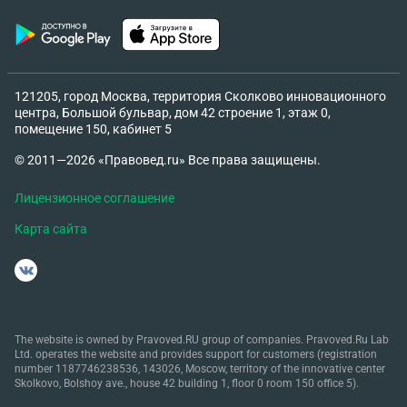
Закона «О защите прав потребителей»**. * **П. 1
ст. 18:** Потребитель вправе при обнаружении
недостатка отказаться от договора и
потребовать возврата уплаченной суммы. * **П. 5
121205, город Москва, территория Сколково инновационного
ст. 18:** Проверка качества или экспертиза
центра, Большой бульвар, дом 42 строение 1, этаж 0,
инициируется продавцом **только в случае спора
помещение 150, кабинет 5
о причинах недостатка**. На момент обращения
© 2011—2026 «Правовед.ru» Все права защищены.
спора не было, дефект был очевиден и
подтвержден. * Статус **«технически сложного
Лицензионное соглашение
товара»** ограничивает право возврата только
Карта сайта
для товаров **надлежащего качества** (ст. 25
ЗоЗПП), но **не отменяет** право на возврат
денег за **бракованный товар** по ст. 18 ЗоЗПП.
* Требование работодателя нарушает **ст. 238-
239 Трудового кодекса РФ**, так как я не
The website is owned by Pravoved.RU group of companies. Pravoved.Ru Lab
совершал виновных действий, причинивших
Ltd. operates the website and provides support for customers (registration
прямой действительный ущерб. Ущерб вызван
number 1187746238536, 143026, Moscow, territory of the innovative center
Skolkovo, Bolshoy ave., house 42 building 1, floor 0 room 150 office 5).
продажей бракованного товара, а не моими