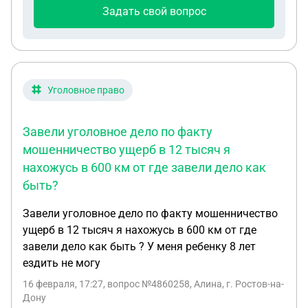
что нибудь там сообщение обращение или еще
Задать свой вопрос
чтотнибуть? Сохранится ли об этом сообщение на
госуслугах решаем вместе?и обязательна ли
авторизация на госуслугах для того что бы что то
отправить в госорганизацию там сообщение
обращение или еще что то? И сохранится ли об
Уголовное право
этом сообщение на госуслугах решаем вместе?
Завели уголовное дело по факту
мошенничество ущерб в 12 тысяч я
нахожусь в 600 км от где завели дело как
быть?
Завели уголовное дело по факту мошенничество
ущерб в 12 тысяч я нахожусь в 600 км от где
завели дело как быть ? У меня ребенку 8 лет
ездить не могу
16 февраля, 17:27
, вопрос №4860258, Алина, г. Ростов-на-
Дону