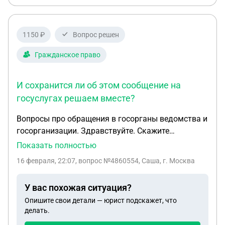
ездить с ребёнком на руках
1150 ₽
Вопрос решен
Гражданское право
И сохранится ли об этом сообщение на
госуслугах решаем вместе?
Вопросы про обращения в госорганы ведомства и
госорганизации. Здравствуйте. Скажите
пожалуйста нужна ли авторизация на госуслугах
Показать полностью
для того что бы на сайте госоргана отправить в
16 февраля, 22:07
, вопрос №4860554, Саша, г. Москва
него что-нибудь ну там письмо сообщение
обращение или еще что нибуть. Сохранится ли об
У вас похожая ситуация?
этом сообщение в приложении госуслуги решаем
Опишите свои детали — юрист подскажет, что
вместе. Нужна ли авторизация на госуслугах для
делать.
того что бы на сайте ведомства отправить в него