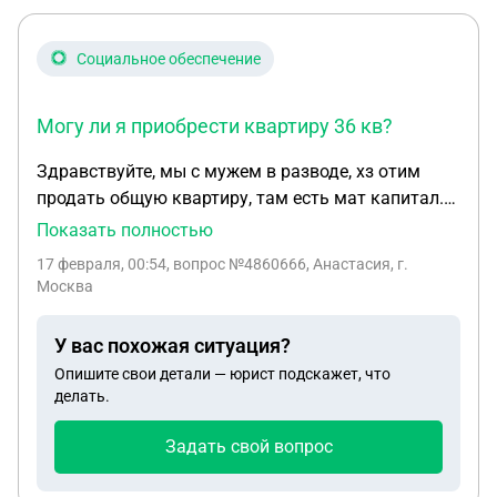
Социальное обеспечение
Могу ли я приобрести квартиру 36 кв?
Здравствуйте, мы с мужем в разводе, хз отим
продать общую квартиру, там есть мат капитал.
Квартира 76 кв, доли не выделены. Могу ли я
Показать полностью
купить квартиру меньшей площади в другом
17 февраля, 00:54
, вопрос №4860666, Анастасия, г.
регионе? Продаем в Ставропольском крае, хочу
Москва
купить в Краснодарском крае. Могу ли я
приобрести квартиру 36 кв? Я знаю что надо
У вас похожая ситуация?
выделять доли, а потом продавать . Но не знаю,
Опишите свои детали — юрист подскажет, что
могу ли купить меньшей площади. Также вопрос:
делать.
чтобы продать квартиру по опекам надо ездить с
бывшим мужем вместе или он может один
Задать свой вопрос
подавать документы с моего согласия? А то
ребёнок маленький, вы ряд ли у меня получится