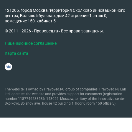
121205, город Москва, территория Сколково инновационного
центра, Большой бульвар, дом 42 строение 1, этаж 0,
помещение 150, кабинет 5
© 2011—2026 «Правовед.ru» Все права защищены.
Лицензионное соглашение
Карта сайта
The website is owned by Pravoved.RU group of companies. Pravoved.Ru Lab
Ltd. operates the website and provides support for customers (registration
number 1187746238536, 143026, Moscow, territory of the innovative center
Skolkovo, Bolshoy ave., house 42 building 1, floor 0 room 150 office 5).