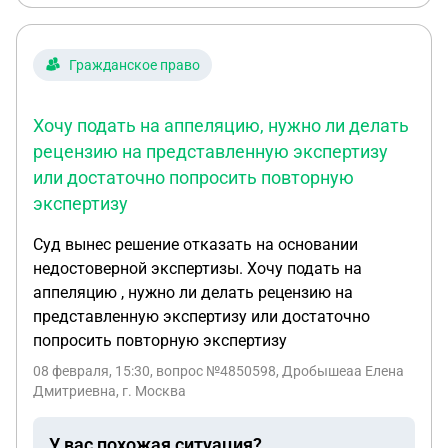
его аварийным и не подходите под программу
расселения из аварийного жилья , но экспертиза у
нас сейчас в процессе работы получается она
Гражданское право
сделана до пожара , подскажите имеет ли смысл
ее делать и подавать заявления о признании
Хочу подать на аппеляцию, нужно ли делать
дома аварийным? В жил сервисе сказали делайте
рецензию на представленную экспертизу
и потом мы приедем и сделаем свою экспертизу
или достаточно попросить повторную
своей комиссией .
экспертизу
Суд вынес решение отказать на основании
недостоверной экспертизы. Хочу подать на
аппеляцию , нужно ли делать рецензию на
представленную экспертизу или достаточно
попросить повторную экспертизу
08 февраля, 15:30
, вопрос №4850598, Дробышеаа Елена
Дмитриевна, г. Москва
У вас похожая ситуация?