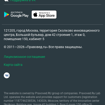
Поддержка в VK
121205, город Москва, территория Сколково инновационного
центра, Большой бульвар, дом 42 строение 1, этаж 0,
помещение 150, кабинет 5
© 2011—2026 «Правовед.ru» Все права защищены.
Лицензионное соглашение
Карта сайта
The website is owned by Pravoved.RU group of companies. Pravoved.Ru Lab
Ltd. operates the website and provides support for customers (registration
number 1187746238536, 143026, Moscow, territory of the innovative center
Skolkovo, Bolshoy ave., house 42 building 1, floor 0 room 150 office 5).