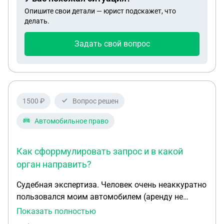
Опишите свои детали — юрист подскажет, что
делать.
Задать свой вопрос
1500 ₽
Вопрос решен
Автомобильное право
Как сфоррмулировать запрос и в какой
орган направить?
Судебная экспертиза. Человек очень неаккуратно
пользовался моим автомобилем (аренду не
платил), привел в состояние непригодности к
Показать полностью
эксплуатации. Добровольно возмещать ущерб