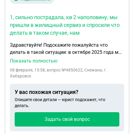
1, сильно пострадала, кв 2 наполовину, мы
пришли в жилищный сервиз и спросили что
делать в таком случае, нам
Здравствуйте! Подскажите пожалуйста что
делать в такой ситуации: в октябре 2025 года мы
собственники трехквартирного деревянного дома
Показать полностью
наняли специалиста из проектной организации
08 февраля, 15:58
, вопрос №4850622, Снежана, г.
для проведения экспертизы о признании жилого
Хабаровск
дома аварийным, дом 1939 года постройки,
заявление в жилищный сервис мы еще не писали
У вас похожая ситуация?
так как ждали заключения экспертизы , но в этот
Опишите свои детали — юрист подскажет, что
промежуток времени в доме произошел пожар в
делать.
кВ. - 1 , сильно пострадала, кв 2 наполовину, мы
пришли в жилищный сервиз и спросили что
Задать свой вопрос
делать в таком случае, нам сказали что так как
дом наполовину сгорел вы не сможете признать