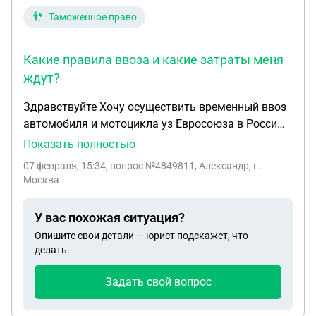
Таможенное право
Какие правила ввоза и какие затраты меня
ждут?
Здравствуйте Хочу осуществить временный ввоз
автомобиля и мотоцикла уз Евросоюза в Россию.
Имею резиденцию Евросоюза. Оба ТС в моей
Показать полностью
собственности. Какие правила ввоза и какие
07 февраля, 15:34
, вопрос №4849811, Александр, г.
затраты меня ждут?
Москва
У вас похожая ситуация?
Опишите свои детали — юрист подскажет, что
делать.
Задать свой вопрос