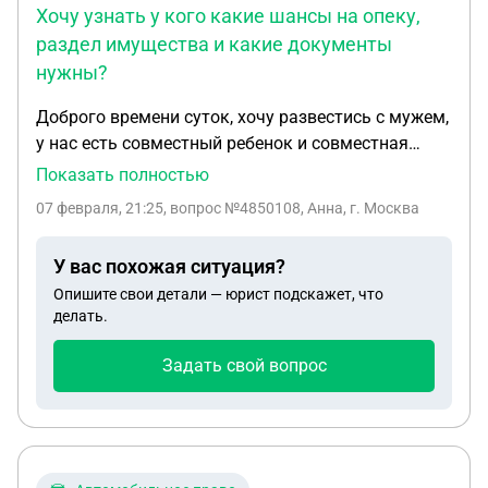
Хочу узнать у кого какие шансы на опеку,
раздел имущества и какие документы
нужны?
Доброго времени суток, хочу развестись с мужем,
у нас есть совместный ребенок и совместная
квартира, хочу узнать как будут обстоять дела с
Показать полностью
опекунством, мне 18, я не работаю и не работала
07 февраля, 21:25
, вопрос №4850108, Анна, г. Москва
официально, муж военно обязанный, на данный
момент он учится в военном училище, отучится
У вас похожая ситуация?
нужно три года, и потом по распределению 5 лет,
Опишите свои детали — юрист подскажет, что
в сентябре 2025 он поступил. Находимся мы в
делать.
разных регионах России, за восемь месяцев
ребенка, он приезжал на три месяца суммарно,
Задать свой вопрос
ребенок его толком не знает, долго ребенок с
отцом просидеть не может, не особо признает его.
Хочу узнать у кого какие шансы на опеку, раздел
имущества и какие документы нужны? И еще
момент, знаю что дают месяц на раздумья, так