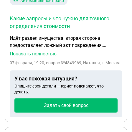
Автомобильное право
вот, из-за того что мы в разных регионах, и он не
приезжает на месяц, на пару недель максимум,
Какие запросы и что нужно для точного
могу ли я сама подать документы за месяц до
определения стоимости
того как он приедет чтобы по приезду нас
развели?
Идёт раздел имущества, вторая сторона
предоставляет ложный акт повреждения.
Который ничем не подтверждён, не стоимостью,
Показать полностью
не фото. Так-же имеются две независимые оценки
07 февраля, 19:20
, вопрос №4849969, Наталья, г. Москва
с учётом акта и без. Подскажите пожалуйста как
правильно оценить авто, если оно уже продано.
У вас похожая ситуация?
Какие запросы и что нужно для точного
Опишите свои детали — юрист подскажет, что
определения стоимости
делать.
Задать свой вопрос