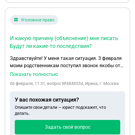
Уголовное право
И какую причину (объяснение) мне писать
Будут ли какие-то последствия?
Здравствуйте! У меня такая ситуация. 3 февраля
моим родственникам поступил звонок якобы от
судебных приставов с угрозой опечатать
Показать полностью
имущество. После этого я заказала из БКИ свою
06 февраля, 11:31
, вопрос №4848554, Ирина, г. Москва
кредитную историю и выяснилось, что на меня
были взяты микрозаймы, о которых я не знала.
У вас похожая ситуация?
Позже выяснилось, что звонили не судебные
Опишите свои детали — юрист подскажет, что
приставы, а коллекторы, так как никакого
делать.
судебного производства на меня нет. В итоге по
совету знакомой, которая сталкивалась с такой
Задать свой вопрос
же ситуацией, я подала заявление в полицию и