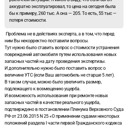
масштабе? Надо ли для этого просить суд о "дополнении
аккуратно эксплуатировал, то цена на сегодня была
экспертизы" (или как это прапвильно назвать), либо же
бы к примеру, 260 тыс. А она — 205. То есть, 55 тыс —
достатоочно прямо на заседании спросить эксперта и
потеря стоимости.
получить ответ?
2. Можно ли считать корректной оценкой
технического состояния беглый осмотр снаружи, без
Проблема не в действиях эксперта, а в том, что перед
всяческой оценки на стенде, с приборами и т.д.? Как
ним Вы некорректно поставили вопросы.
правильно попросить суд, чтоб эксперт оценил
Тут нужно было ставить вопрос о стоимости устранения
полноценно?
3. Слышала про такое понятие "рецензия
повреждений автомобиля путем использования новых
экспертизы". Стоит ли в данном случае попросить суд об
запасных частей на дату проведения экспертизы.
этом, и в какой формулировке? Сколько это стоит? (сама
И дополнительно нужно было поставить вопрос о
экспертиза - 50 тыс).
4. На начало эксплуатации есть два
величине УТС (если Ваш автомобиль не старше 5 лет).
техосмотра. То есть, авто было на ходу, и в нормальном
В таком случае, можно было увеличить размер,
состоянии, по сравнению с нынешним ужасом. Для более
подлежащего к возмещению ущерба.
точной демонстрации суду масштаба бедствия не стоит
И возможность использования при ремонте новых
ли запросить детальные материалы по тем техосмотрам?
запасных частей в качестве реального ущерба,
Там же должны быть отражены конкретные детали по
подтверждено в постановлении Пленума Верховного Суда
тех. состоянию? Как сфоррмулировать запрос и в какой
РФ от 23.06.2015 N 25 «О применении судами некоторых
орган направить? (наша судья всегда требует всех
положений раздела I части первой Гражданского кодекса