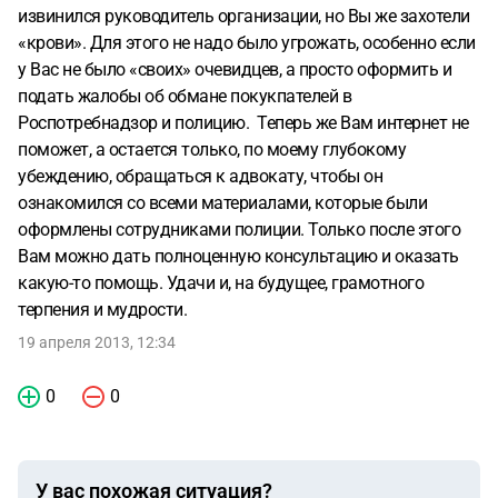
личности в общественном месте и так далее. Что мне
извинился руководитель организации, но Вы же захотели
делать я незнаю.
«крови». Для этого не надо было угрожать, особенно если
у Вас не было «своих» очевидцев, а просто оформить и
подать жалобы об обмане покукпателей в
Роспотребнадзор и полицию. Теперь же Вам интернет не
поможет, а остается только, по моему глубокому
убеждению, обращаться к адвокату, чтобы он
ознакомился со всеми материалами, которые были
оформлены сотрудниками полиции. Только после этого
Вам можно дать полноценную консультацию и оказать
какую-то помощь. Удачи и, на будущее, грамотного
терпения и мудрости.
19 апреля 2013, 12:34
0
0
У вас похожая ситуация?