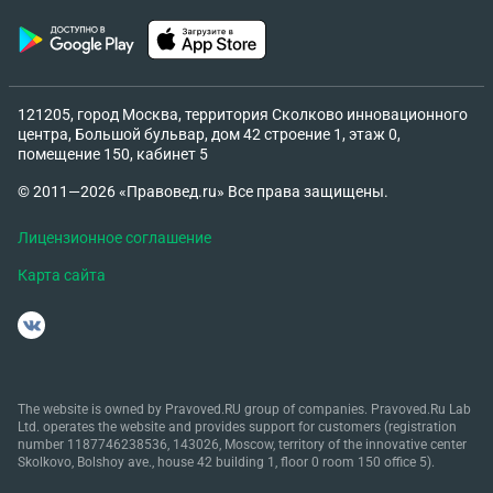
заявлением. Оцените правомерность действий
сотрудников полиции? 4. Жительница
Промышленного района г. Самары гражданка
Абрамян обратилась в местный отдел внутренних
121205, город Москва, территория Сколково инновационного
дел с заявлением, в котором просила возбудить
центра, Большой бульвар, дом 42 строение 1, этаж 0,
помещение 150, кабинет 5
уголовное дело по факту совершения в
отношении нее хулиганских действий ее соседкой
© 2011—2026 «Правовед.ru» Все права защищены.
Шпилькиной. По словам потерпевшей Шпилькина
перед подъездом нецензурно оскорбляла ее и ее
Лицензионное соглашение
сына, унижала их национальное достоинство,
Карта сайта
называла «чурками» и «хачами», бросала в них
камнями. В какой форме и каким органом будет
расследоваться данное преступление? . 5.
Осужденный к 10 годам лишения свободы в
колонии строгого режима Валяхин совершил
The website is owned by Pravoved.RU group of companies. Pravoved.Ru Lab
убийство осужденного Рогозина по мотиву
Ltd. operates the website and provides support for customers (registration
number 1187746238536, 143026, Moscow, territory of the innovative center
личных неприязненных отношений.
Skolkovo, Bolshoy ave., house 42 building 1, floor 0 room 150 office 5).
Исправительное учреждение располагается в 35