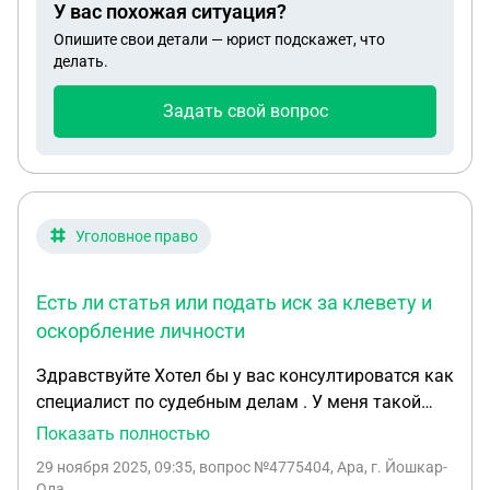
У вас похожая ситуация?
клевету и оскорбление личности . Спасибо Готов
Опишите свои детали — юрист подскажет, что
делать.
Задать свой вопрос
Уголовное право
Есть ли статья или подать иск за клевету и
оскорбление личности
Здравствуйте Хотел бы у вас консултироватся как
специалист по судебным делам . У меня такой
вопрос люди которых я не знаю в мой адрес
Показать полностью
слухи распускают о моей личности в
29 ноября 2025, 09:35
, вопрос №4775404, Ара, г. Йошкар-
отрицательно сторону и это может в дальнейшем
Ола