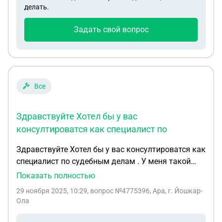
делать.
Задать свой вопрос
Все
Здравствуйте Хотел бы у вас
консултироватся как специалист по
Здравствуйте Хотел бы у вас консултироватся как
специалист по судебным делам . У меня такой
вопрос люди которых я не знаю в мой адрес
Показать полностью
слухи распускают о моей личности в
29 ноября 2025, 10:29
, вопрос №4775396, Ара, г. Йошкар-
отрицательно сторону и это может в дальнейшем
Ола
повлеятьна мою дальнейшем жизненный
позиции. Есть ли статья или подать иск за