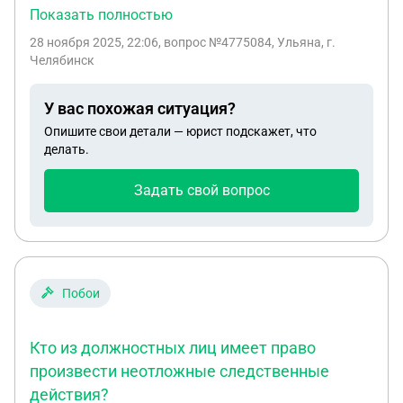
сказали что отправят через другую часть, у него
Показать полностью
есть справка о том что у него психическое
28 ноября 2025, 22:06
, вопрос №4775084, Ульяна, г.
расстройство личности, его хотят всё равно
Челябинск
забрать на войну, он нанял юриста чтобы его не
забирали. Подскажите пожалуйста до выяснения
У вас похожая ситуация?
обстоятельв его заберут на войну, посадят или
Опишите свои детали — юрист подскажет, что
оставят дома?
делать.
Задать свой вопрос
Побои
Кто из должностных лиц имеет право
произвести неотложные следственные
действия?