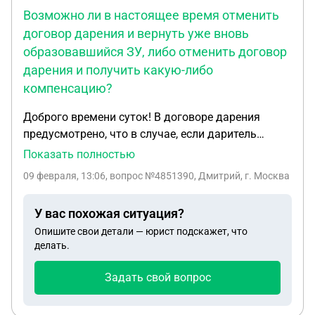
Возможно ли в настоящее время отменить
договор дарения и вернуть уже вновь
образовавшийся ЗУ, либо отменить договор
дарения и получить какую-либо
компенсацию?
Доброго времени суток! В договоре дарения
предусмотрено, что в случае, если даритель
переживет одаряемого договор дарения может
Показать полностью
быть отменен (земельный участок). Одаряемый
09 февраля, 13:06
, вопрос №4851390, Дмитрий, г. Москва
умер. В натуре ЗУ не сохранился. Возможно ли в
настоящее время отменить договор дарения и
У вас похожая ситуация?
вернуть уже вновь образовавшийся ЗУ, либо
Опишите свои детали — юрист подскажет, что
отменить договор дарения и получить какую-
делать.
либо компенсацию?
Задать свой вопрос