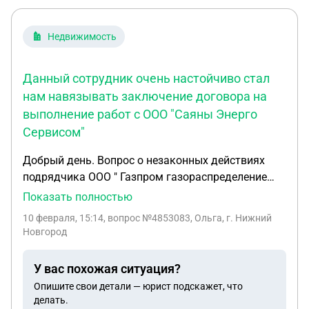
Недвижимость
Данный сотрудник очень настойчиво стал
нам навязывать заключение договора на
выполнение работ с ООО "Саяны Энерго
Сервисом"
Добрый день. Вопрос о незаконных действиях
подрядчика ООО " Газпром газораспределение
Нижний Новгород" ООО " Саяны Энерго Сервис".
Показать полностью
Мы многодетная семья проживаем в
10 февраля, 15:14
, вопрос №4853083, Ольга, г. Нижний
Автозаводском районе г. Н Новгорода дважы
Новгород
столкнулись с незаконными действиями ООО
"Саяны Энерго сервис". Мы проживаем в квартире
У вас похожая ситуация?
с газовой колонкой. Каждый год к нам приходит
Опишите свои детали — юрист подскажет, что
газовая компания для проведения ТО. С 2018
делать.