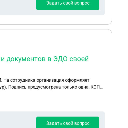
Задать свой вопрос
ии документов в ЭДО своей
тур). Подпись предусмотрена только одна, КЭП
получению товара не осуществляет. По
равку и получение документов по ЭДО", но
ю товаров со стороны организации?
Задать свой вопрос