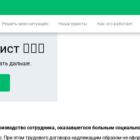
Решить мою ситуацию
Наши юристы
Как это работает
 👨🏻‍⚖️
ать дальше.
!
роизводство сотрудника, оказавшегося больным социаль
о. При этом трудового договора надлежащим образом не офор