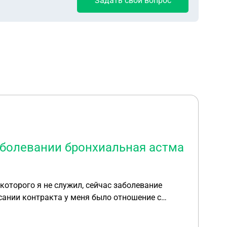
Задать свой вопрос
 заболевании бронхиальная астма
 которого я не служил, сейчас заболевание
исании контракта у меня было отношение с
 сейчас меня перевели в стрелки , у меня 2ое
рак 3 группа инвалидности, могут ли меня