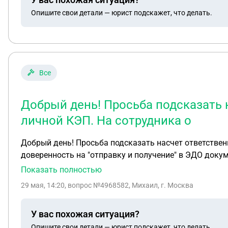
Опишите свои детали — юрист подскажет, что делать.
Все
Добрый день! Просьба подсказать 
личной КЭП. На сотрудника о
Добрый день! Просьба подсказать насчет ответственности при подписании документов в ЭДО своей личной КЭП. На сотрудника организация оформляет
доверенность на "отправку и получение" в ЭДО докум
директора в подписании документов не участвует. Со
Показать полностью
утверждению руководства, доверенность ограничива
29 мая, 14:20
, вопрос №4968582, Михаил, г. Москва
ведь, со стороны контрагента ожидается подпись лица, отвечающего именно за саму сдел
подписью, отвечает за поставку товара, несет ответ
У вас похожая ситуация?
Опишите свои детали — юрист подскажет, что делать.