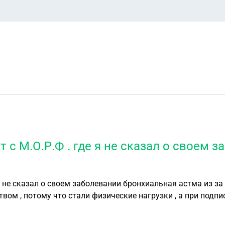
т с М.О.Р.Ф . где я не сказал о своем
 я не сказал о своем заболевании бронхиальная астма из за
твом , потому что стали физические нагрузки , а при подп
опыт работы и могу возит опасные грузы .да мне 52года .а
на умерла 2года назад дети сейчас с бабушкой ей 72года 