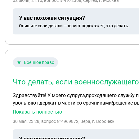
02 июня, 21:10
, вопрос №4972368, Сергей, г. Москва
перевести служить ближе к дому или не участвовать 
работает правая рука, сейчас нахожусь в госпитале. 
У вас похожая ситуация?
Опишите свои детали — юрист подскажет, что делать.
Военное право
Что делать, если военнослужащего
Здравствуйте! У моего супруга,проходящего службу по контракту ,есть решение ввк с красной печатью(выявлено социально значимое заболевание).не
увольняют,держат в части со срочниками!решение вв
Показать полностью
30 мая, 23:28
, вопрос №4969872, Вера, г. Воронеж
У вас похожая ситуация?