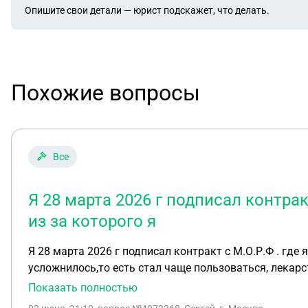
Опишите свои детали — юрист подскажет, что делать.
Похожие вопросы
Все
Я 28 марта 2026 г подписал контрак
из за которого я
Я 28 марта 2026 г подписал контракт с М.О.Р.Ф . где
усложнилось,то есть стал чаще пользоваться, лекарс
частью что я буду водителем так как,у меня большой 
Показать полностью
несовершеннолетних детей я единственный опекун, же