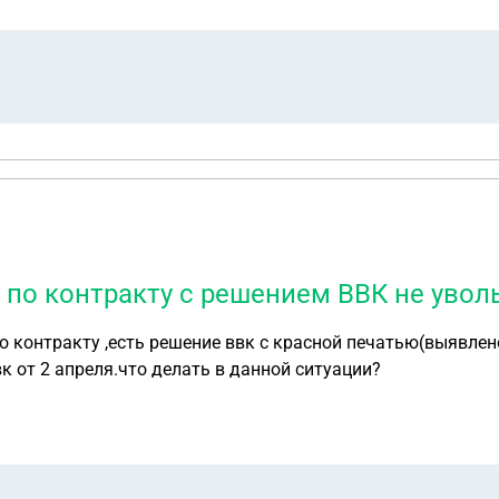
в боевых действиях, или списать с контракта, да забыл до
Заранее спасибо,и сколько стоят ваши услуги
 по контракту с решением ВВК не уво
к от 2 апреля.что делать в данной ситуации?