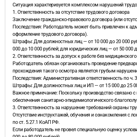
Ситуация характеризуется комплексом нарушений трудо
1. Ответственность за отсутствие трудового договора
Заключение гражданско-правового договора (или отсут
Последствия: Работодатель может быть привлечен к адм
оформление трудового договора).
Штрафы: Для должностных лиц — от 10 000 до 20 000 ру
000 до 10 000 рублей; для юридических лиц — от 50 000 д
2. Ответственность за допуск к работе без медицинског
Работодатель обязан организовать проведение предвари
прохождения такого осмотра является грубым нарушен
Последствия: Административная ответственность по ч. 3 
Штрафы: Для должностных лиц и ИП — от 15 000 до 25 00
Важное примечание: Поскольку производство связано с 
обеспечения санитарно-эпидемиологического благополу
3. Ответственность за нарушение требований охраны тр
Отсутствие инструктажей, обучения и ознакомления с 
по ст. 5.27.1 КоАП РФ.
Если работодатель не провел специальную оценку условий
000 до 80 000 рублей).