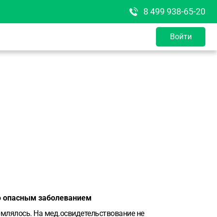
8 499 938-65-20
Войти
но опасным заболеванием
млялось. На мед.освидетельствование не