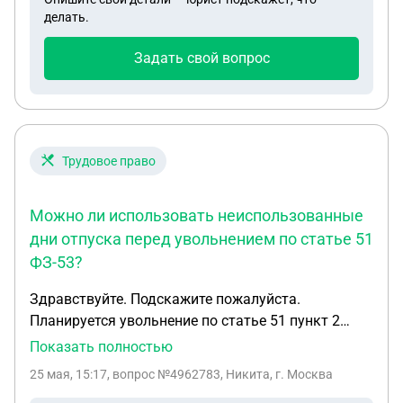
признать факт совместного проживания и
делать.
признать себя "женой") и двое общих детей
несовершеннолетних (только один из которых
Задать свой вопрос
записан на отца), так же есть неофициальный
взрослый сын и я, официальная дочь, мне 31 год,
пишут, что я имею права на ровне с
несовершеннолетним ребенком на страховую
выплату, так ли это ? спасибо
Трудовое право
Можно ли использовать неиспользованные
дни отпуска перед увольнением по статье 51
ФЗ-53?
Здравствуйте. Подскажите пожалуйста.
Планируется увольнение по статье 51 пункт 2
подпункт е2 ФЗ 53. Дата увольнения пока не
Показать полностью
известна. Вопрос такой, положено ли и дадут ли
25 мая, 15:17
, вопрос №4962783, Никита, г. Москва
отгулять перед увольнением оставшиеся дни