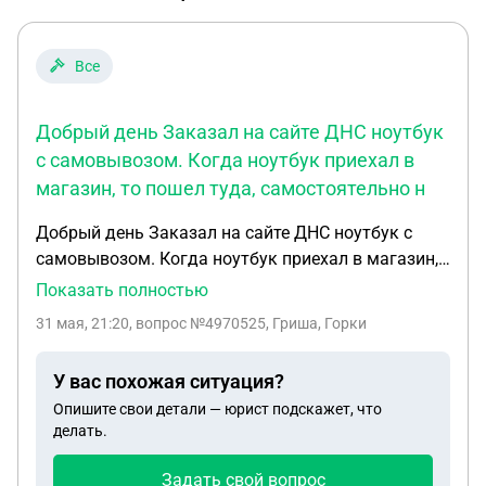
Все
Добрый день Заказал на сайте ДНС ноутбук
с самовывозом. Когда ноутбук приехал в
магазин, то пошел туда, самостоятельно н
Добрый день Заказал на сайте ДНС ноутбук с
самовывозом. Когда ноутбук приехал в магазин,
то пошел туда, самостоятельно на кассе
Показать полностью
самообслуживания оплатил товар, после оплаты
31 мая, 21:20
, вопрос №4970525, Гриша, Горки
получил чек и номер в очереди. Через минут 5
после этого появился сотрудник, которые вынес
У вас похожая ситуация?
мне коробку с ноутбуком и пошел дальше с
Опишите свои детали — юрист подскажет, что
другими покупателями работать. Вопрос такой,
делать.
считается ли такая покупка дистанционной, для
которой применяется "Статья 26.1.
Задать свой вопрос