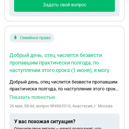
Задать свой вопрос
Семейное право
Добрый день, отец числится безвести
пропавшим практически полгода, по
наступлении этого срока (1 июня), я могу
Добрый день, отец числится безвести пропавшим
практически полгода, по наступлении этого срока
(1 июня), я могу признать его умершим, хотелось
Показать полностью
бы верить в обратное, но мы знаем
26 мая, 08:44
, вопрос №4963310, Анастасия, г. Москва
обстоятельства и к сожалению, вряд ли он жив, у
него есть сожительница (брак не
У вас похожая ситуация?
зарегистрирован, она подала в суд, дабы
Опишите свои детали — юрист подскажет, что