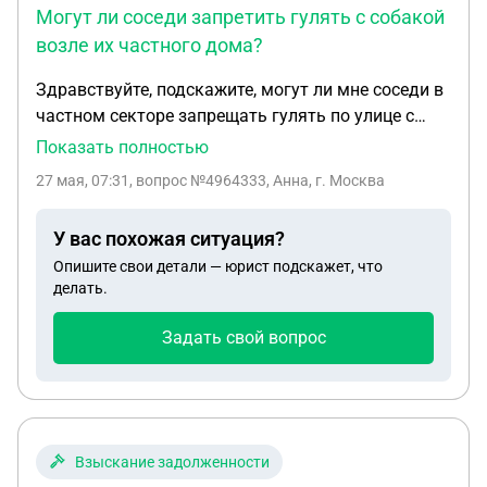
Могут ли соседи запретить гулять с собакой
возле их частного дома?
Здравствуйте, подскажите, могут ли мне соседи в
частном секторе запрещать гулять по улице с
маленькой собачкой, чтобы собачка наступала на
Показать полностью
прилегающую территорию дома, имеют ли они на
27 мая, 07:31
, вопрос №4964333, Анна, г. Москва
это право, учитывая, что за собачкой я убираю
У вас похожая ситуация?
Опишите свои детали — юрист подскажет, что
делать.
Задать свой вопрос
Взыскание задолженности