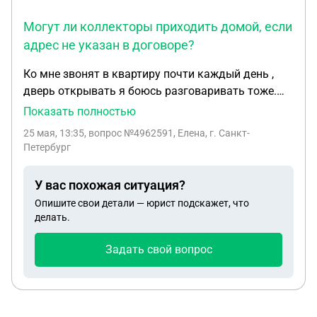
Могут ли коллекторы приходить домой, если
адрес не указан в договоре?
Ко мне звонят в квартиру почти каждый день ,
дверь открывать я боюсь разговаривать тоже.
Это могут быть коллекторы, если я нигде не
Показать полностью
указывала свой адрес? И не прописана там?
25 мая, 13:35
, вопрос №4962591, Елена, г. Санкт-
Имеют ли право они так часто приходить?
Петербург
У вас похожая ситуация?
Опишите свои детали — юрист подскажет, что
делать.
Задать свой вопрос