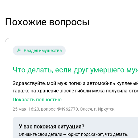
Похожие вопросы
Раздел имущества
Что делать, если друг умершего м
Здравствуйте, мой муж погиб а автомобиль купленый
гараже на хранерие ,после гибели мужа полусила ответ что автомобиль находится в тайге и в сломаном сомтояние,обращалась в полицию с заявленин
угон и возрат ,отказали от возбуждении уголовного дела,ск
Показать полностью
пожалуйста мои действия
25 мая, 16:20
, вопрос №4962770, Олеся, г. Иркутск
У вас похожая ситуация?
Опишите свои детали — юрист подскажет, что делать.