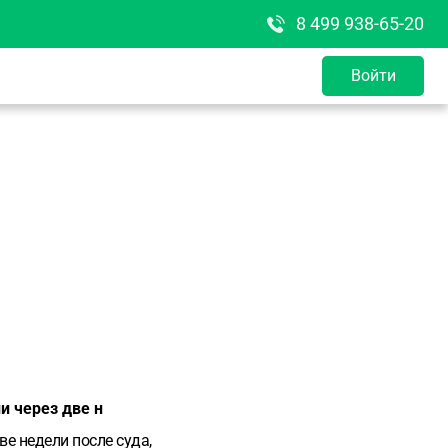
8 499 938-65-20
Войти
и через две н
ве недели после суда,