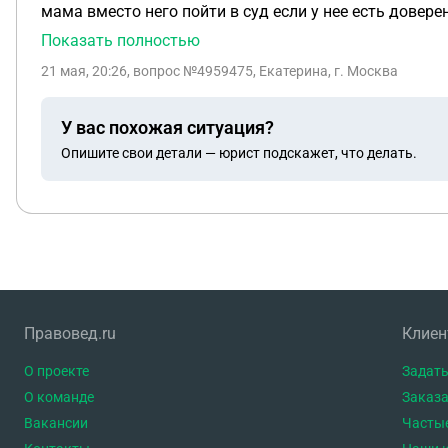
мама вместо него пойти в суд если у нее есть довере
Показать полностью
21 мая, 20:26
, вопрос №4959475, Екатерина, г. Москва
У вас похожая ситуация?
Опишите свои детали — юрист подскажет, что делать.
Правовед.ru
Клие
О проекте
Задать
О команде
Заказа
Вакансии
Часты