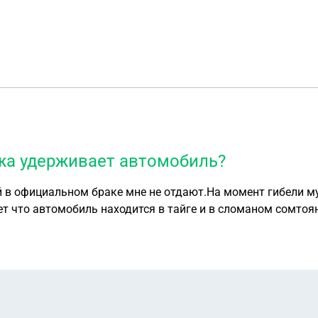
ужа удерживает автомобиль?
 в официальном браке мне не отдают.На момент гибели му
ием на
азали что отправили письмо об отказе которое я уже три месяца не