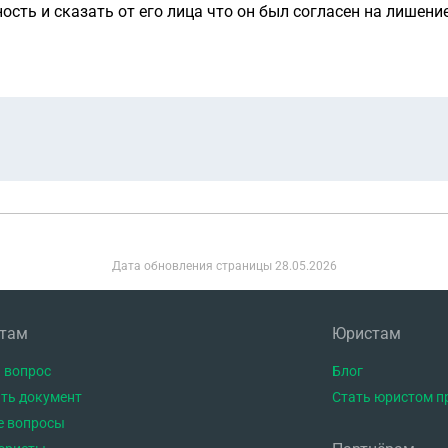
ность и сказать от его лица что он был согласен на лишени
Дата обновления страницы
28.05.2026
нтам
Юристам
 вопрос
Блог
ть документ
Стать юристом п
е вопросы