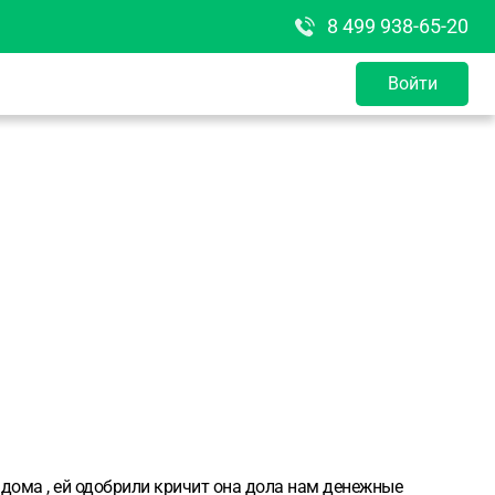
8 499 938-65-20
Войти
 дома , ей одобрили кричит она дола нам денежные