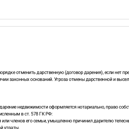
орядке отменить дарственную (договор дарения), если нет п
личии законных оснований. Угроза отмены дарственной и высе
 дарение недвижимости оформляется нотариально, право собст
сленным в ст. 578 ГК РФ:
 или членов его семьи, умышленно причинил дарителю телесн
й утраты.