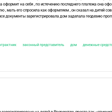
на оформит на себя , по истечению последнего платежа она офо
 , мать его спросила как оформляем , он сказал на дитей со
 все документы зарегистрировала дом заделала геодезию проп
елка была 19.07.2023 года сейчас отношения с мужем испорчен
оль « угрожает что лишит нас с детьми дама . Засудит и высид
я на улице
нтрактник
законный представитель
дом
денежные средст
зарегистрировано на детей в Росреестре, просто так «отмени