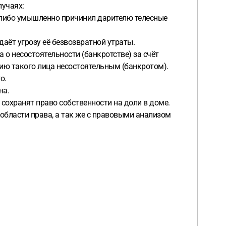
лучаях:
в либо умышленно причинил дарителю телесные
аёт угрозу её безвозвратной утраты.
 несостоятельности (банкротстве) за счёт
нию такого лица несостоятельным (банкротом).
го.
на.
 сохранят право собственности на доли в доме.
бласти права, а так же с правовыми анализом