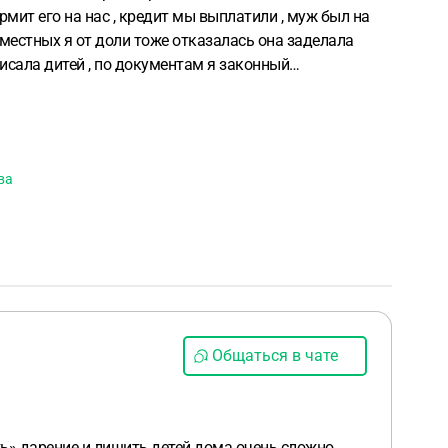
рмит его на нас , кредит мы выплатили , муж был на
вместных я от доли тоже отказалась она заделала
исала дитей , по документам я законный
ы он до сих пор евляеться участником сво , в данный
ит нас . И что заделку отменит , я. Боюсь что его
ва
Общаться в чате
ть» дарение и лишить детей дома очень сложно.