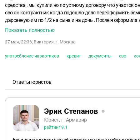
средства , мы купили но по устному договору что участок о
сво он контрактник когда подошло дело переоформить землю
дарсвеную им по 1/2 на сына и на дочь . После я оформила
представитель, муж прописан мы довели ему разрешение, сд
Показать полностью
мамонт при части сидит в КХО за употребление наркотиков «с
27 мая, 22:36
,
Виктория
,
г. Москва
мать может отменить дарственную и мы с детьми останемс
употребление наркотиков
кредит
документы
сво
ко
Ответы юристов
Эрик Степанов
Юрист, г. Армавир
рейтинг
9.1
Если дарственная уже оформлена и право собственности 