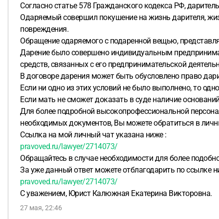
Согласно статье 578 Гражданского кодекса РФ, дарител
Одаряемый совершил покушение на жизнь дарителя, жиз
повреждения.
Обращение одаряемого с подаренной вещью, представля
Дарение было совершено индивидуальным предпринимате
средств, связанных с его предпринимательской деятель
В договоре дарения может быть обусловлено право дари
Если ни одно из этих условий не было выполнено, то од
Если мать не сможет доказать в суде наличие оснований
Для более подробной высокопрофессиональной персонал
необходимых документов, Вы можете обратиться в личн
Ссылка на мой личный чат указана ниже :
pravoved.ru/lawyer/2714073/
Обращайтесь в случае необходимости для более подобно
За уже данный ответ можете отблагодарить по ссылке 
pravoved.ru/lawyer/2714073/
С уважением, Юрист Калюжная Екатерина Викторовна.
27 мая, 22:46