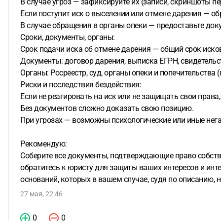
В случае угроз — зафиксируйте их (записи, скриншоты п
Если поступит иск о выселении или отмене дарения — обр
В случае обращения в органы опеки — предоставьте до
Сроки, документы, органы:
Срок подачи иска об отмене дарения — общий срок исков
Документы: договор дарения, выписка ЕГРН, свидетельст
Органы: Росреестр, суд, органы опеки и попечительства 
Риски и последствия бездействия:
Если не реагировать на иск или не защищать свои права,
Без документов сложно доказать свою позицию.
При угрозах — возможны психологические или иные нега
Рекомендую:
Соберите все документы, подтверждающие право собствен
обратитесь к юристу для защиты ваших интересов и инт
оснований, которых в вашем случае, судя по описанию, н
27 мая, 22:46
0
0