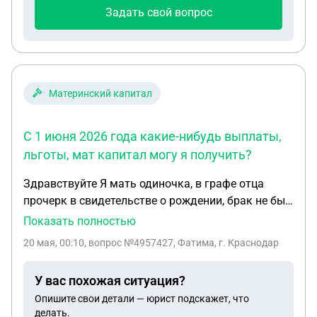
Задать свой вопрос
Материнский капитал
С 1 июня 2026 года какие-нибудь выплаты,
льготы, мат капитал могу я получить?
Здравствуйте Я мать одиночка, в графе отца
прочерк в свидетельстве о рождении, брак не был
заключен, отец не выплачивал и не выплачивает
Показать полностью
алименты, пенсионер третьей группы, работаю в
20 мая, 00:10
, вопрос №4957427, Фатима, г. Краснодар
начальной школе, превышение дохода и не
получаю выплаты на ребенка. С 1 июня 2026 года
У вас похожая ситуация?
какие-нибудь выплаты , льготы, мат капитал могу
Опишите свои детали — юрист подскажет, что
я получить? Хоть какую-то поддержку от
делать.