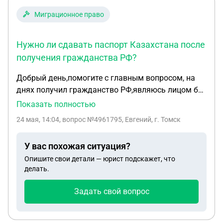
Миграционное право
Нужно ли сдавать паспорт Казахстана после
получения гражданства РФ?
Добрый день,помогите с главным вопросом, на
днях получил гражданство РФ,являюсь лицом без
гражданства РК,какие сроки и вообще стоит ли
Показать полностью
сдавать паспорт,если ,ты не гражданин РК?
24 мая, 14:04
, вопрос №4961795, Евгений, г. Томск
Расстояние не близкое до ближайщего
консульства.... Или как то почтой можно
У вас похожая ситуация?
отправить,то не дозвонишься до них(Омск)....
Опишите свои детали — юрист подскажет, что
Спасибо!
делать.
Задать свой вопрос