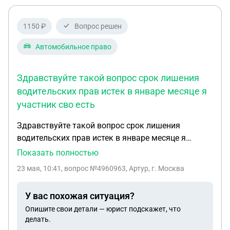
1150 ₽
Вопрос решен
Автомобильное право
Здравствуйте такой вопрос срок лишения
водительских прав истек в январе месяце я
участник сво есть
Здравствуйте такой вопрос срок лишения
водительских прав истек в январе месяце я
участник сво есть государственные награды
Показать полностью
нужно ли мне сдавать экзамен по теории для
23 мая, 10:41
, вопрос №4960963, Артур, г. Москва
возвращения водительского удостоверения?
У вас похожая ситуация?
Опишите свои детали — юрист подскажет, что
делать.