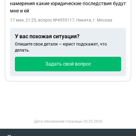
жалоба? И что лучше: дополнительное
намерения какие юридические последствия будут
возражение или частная жалоба? И какие статьи
мне и ей
каких законов регулируют мои вопросы?
17 мая, 21:25
, вопрос №4955117, Никита, г. Москва
У вас похожая ситуация?
Опишите свои детали — юрист подскажет, что
делать.
Задать свой вопрос
Дата обновления страницы
20.05.2026