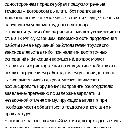
указано, что во всех случаях расторжения трудового
одностороннем порядке убрал предусмотренные
договора (кроме ст 77 ч 1 п 1, и ст 83 ч 1 п 5-7) я должен
трудовым договором выплаты без подписания
буду возвратить денежные средства. Могу ли я уволиться
допсоглашения, это уже может являться существенным
в связи с вышеназванными проблемами и не возвращать
нарушением условий трудового договора.
деньги? По какой статье мне правильно будет
В такой ситуации обычно рассматривают увольнение по
увольняться, и как верно поступить в целом?
ст. 80 ТК РФ с указанием невозможности продолжения
работы из-за нарушений работодателем трудового
законодательства либо, при наличии достаточных
оснований и фиксации нарушений, вопрос может
ставиться и о расторжении по инициативе работника в
связи с нарушением работодателем условий договора.
Также имеет смысл до увольнения письменно
зафиксировать нарушения: направить работодателю
заявление/претензию по задержке зарплаты и
незаконной отмене стимулирующих выплат, а при
необходимости обратиться в трудовую инспекцию и
прокуратуру.
Что касается программы «Земский доктор», здесь очень
важно внимательно смотреть именно Ваш договор с