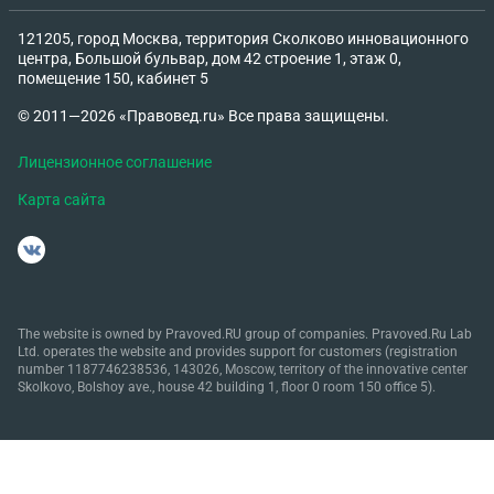
121205, город Москва, территория Сколково инновационного
центра, Большой бульвар, дом 42 строение 1, этаж 0,
помещение 150, кабинет 5
© 2011—2026 «Правовед.ru» Все права защищены.
Лицензионное соглашение
Карта сайта
The website is owned by Pravoved.RU group of companies. Pravoved.Ru Lab
Ltd. operates the website and provides support for customers (registration
number 1187746238536, 143026, Moscow, territory of the innovative center
Skolkovo, Bolshoy ave., house 42 building 1, floor 0 room 150 office 5).