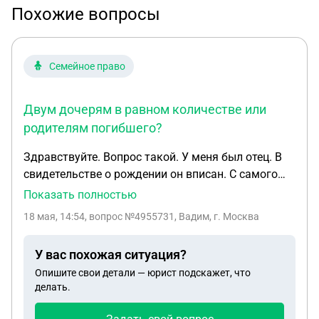
Похожие вопросы
Семейное право
Двум дочерям в равном количестве или
родителям погибшего?
Здравствуйте. Вопрос такой. У меня был отец. В
свидетельстве о рождении он вписан. С самого
детства он бросил семью и ушел к другой.
Показать полностью
Недавно узнали что и они развелись. У отца есть
18 мая, 14:54
, вопрос №4955731, Вадим, г. Москва
два ребенка. Я, от первого брака и вторая дочь,
от второго брака. Остались живые родители.
У вас похожая ситуация?
Итого, осталось две дочери, две бывшие жены и
Опишите свои детали — юрист подскажет, что
родители. Он погиб на СВО. Хотелось бы узнать.
делать.
Какие выплаты мне, как первой дочери
положены. И как будет делиться имущество?