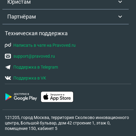
Юристам
они это упустили.В справке о смерти указано ,что
перитонит был в течении 27 дней ,они это тоже
Партнёрам
упустили ,не смотря на жалобы на скачки
температуры , энцилафопатию,отсутствие
аппетита ... Хирурги все сваливали на почечную
Техническая поддержка
недостаточность.Хотим привлечь к наказанию
Написать в чате на Pravoved.ru
виновных !!!!
support@pravoved.ru
Поддержка в Telegram
Поддержка в VK
121205, город Москва, территория Сколково инновационного
центра, Большой бульвар, дом 42 строение 1, этаж 0,
помещение 150, кабинет 5