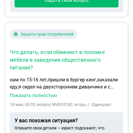
Задать свой вопрос
(Завещания нет) Кому отходит имущество в
первую очередь? Двум дочерям в равном
количестве или родителям погибшего?
Защита прав потребителей
Что делать, если обвиняют в поломке
мебели в заведении общественного
питания?
нам по 15-16 лет,пришли в бургер кинг,заказали
еду,я сидел на двухстороннем диванчике и с
другой стороны сидел мужчина,остальные
Показать полностью
друзом сидели на другом диванчике напротив
18 мая, 00:33
, вопрос №4955182, игорь, г. Одинцово
меня,от любого движения либо моего либо
его,диванчик трясся, мужчина потом уже ушел и
У вас похожая ситуация?
через минут 10 пришел еще один наш друг,он
Опишите свои детали — юрист подскажет, что
попросил подвинуться,я двигаюсь и диванчик