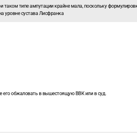
ри таком типе ампутации крайне мала, поскольку формулировк
на уровне сустава Лисфранка
те его обжаловать в вышестоящую ВВК или в суд.