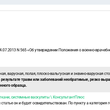
.07.2013 N 565 «Об утверждении Положения о военно-врачебно
ная, варусная, полая, плоско-вальгусная и эквино-варусная ст
в результате травм или заболеваний необратимые, резко вы
нного образца.
ткани, системные васкулиты \ КонсультантПлюс
статье он и будет освидетельствован. По пункту а категория 