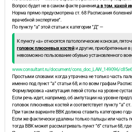
Вопрос будет не в самом факте ранения,
а в том, какой 
Норма прямо предусмотрена ст. 68 Расписания болезней
врачебной экспертизе”.
По пункту “а” этой статьи к категории “Д” —
К пункту «а» относятся патологические конская, пяточ
головок плюсневых костей
и другие, приобретенные в
невозможно пользование обувью установленного воен
www.consultant.ru/document/cons_doc_LAW_149096/c85e
Простыми словами: когда утрачена не только часть пал
именно под пункт “а” статьи 68, и по всем графам Распи
Формулировка «ампутация левой стопы на уровне сустав
Если речь идет, например, об ампутации на уровне пред
головок плюсневых костей и соответствует пункту “а” ст. 
При таком варианте ВВК должна ставить категорию годн
Если же фактически удалены только пальцы или часть п
тогда ВВК может рассматривать пункт “б” статьи 68, где 