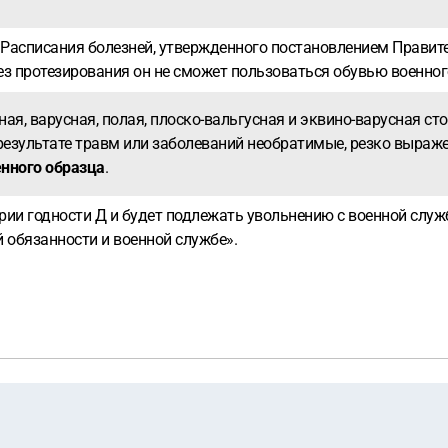
 68 Расписания болезней, утвержденного постановлением Правит
без протезирования он не сможет пользоваться обувью военног
ная, варусная, полая, плоско-вальгусная и эквино-варусная с
 результате травм или заболеваний необратимые, резко выраж
нного образца
.
ории годности Д и будет подлежать увольнению с военной слу
й обязанности и военной службе».