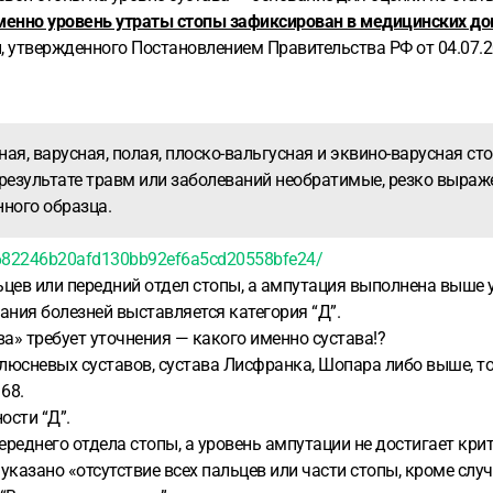
именно уровень утраты стопы зафиксирован в медицинских до
, утвержденного Постановлением Правительства РФ от 04.07.
ная, варусная, полая, плоско-вальгусная и эквино-варусная ст
 результате травм или заболеваний необратимые, резко выра
ного образца.
682246b20afd130bb92ef6a5cd20558bfe24/
ьцев или передний отдел стопы, а ампутация выполнена выше 
сания болезней выставляется категория “Д”.
а» требует уточнения — какого именно сустава!?
плюсневых суставов, сустава Лисфранка, Шопара либо выше, то
68.
ости “Д”.
ереднего отдела стопы, а уровень ампутации не достигает кри
указано «отсутствие всех пальцев или части стопы, кроме случа