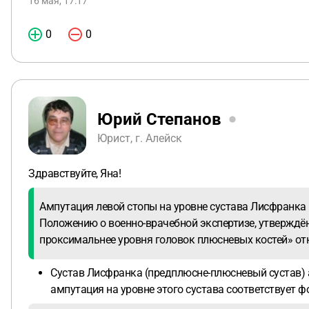
16 мая, 17:17
0
0
Юрий Степанов
Юрист, г. Алейск
Здравствуйте, Яна!
Ампутация левой стопы на уровне сустава Лисфранка 
Положению о военно-врачебной экспертизе, утверждён
проксимальнее уровня головок плюсневых костей» отн
Сустав Лисфранка (предплюсне-плюсневый сустав) 
ампутация на уровне этого сустава соответствует ф