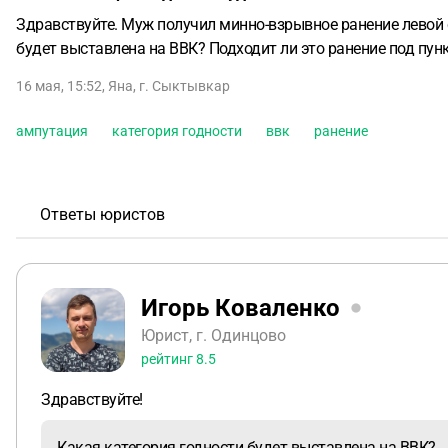
Здравствуйте. Муж получил минно-взрывное ранение левой с
будет выставлена на ВВК? Подходит ли это ранение под пункт
16 мая, 15:52
,
Яна
,
г. Сыктывкар
ампутация
категория годности
ввк
ранение
Ответы юристов
Игорь Коваленко
Юрист, г. Одинцово
рейтинг
8.5
Здравствуйте!
Какая категория годности будет выставлена на ВВК?