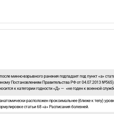
после минно-взрывного ранения подпадает под пункт «а» стат
ному Постановлением Правительства РФ от 04.07.2013 №565). В
осится к категории годности «Д» — «не годен к военной служб
анатомически расположен проксимальнее (ближе к телу) уровн
ормулировке статьи 68 «а» Расписания болезней.