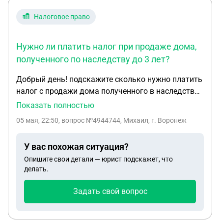
Налоговое право
Нужно ли платить налог при продаже дома,
полученного по наследству до 3 лет?
Добрый день! подскажите сколько нужно платить
налог с продажи дома полученного в наследство
и проданного до 3 лет. 5 наследников стоимость
Показать полностью
продажи дома 3.5 м рублей, каждый получил по
05 мая, 22:50
, вопрос №4944744, Михаил, г. Воронеж
700тыс рублей
У вас похожая ситуация?
Опишите свои детали — юрист подскажет, что
делать.
Задать свой вопрос