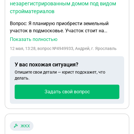
незарегистрированным домом под видом
стройматериалов
Вопрос: Я планирую приобрести земельный
участок в подмосковье. Участок стоит на
кадастре (продавец предоставил данные, все
Показать полностью
сходится). Тип участка - ИЖС. На участке
12 мая, 13:28
, вопрос №4949933, Андрей, г. Ярославль
построен дом (двухэтажный, площадь 160
квадратов, электричество подведено,
У вас похожая ситуация?
водоснабжение из скважины, каркасный, на
Опишите свои детали — юрист подскажет, что
сваях). Продавец дом не регистрировал. Перед
делать.
продажей не делал этого, т.к. построен дом
недавно + продавец не хочет платить налог за
Задать свой вопрос
продажу недвижимости. Продавец предлагает
следующий концепт - я приобретаю у него землю
(согласно закону я приобретаю и все что
находится на ней), дом в сделке фигурирует в
виде хозблока или стройматериалов (но я не
ЖКХ
знаю, остались ли у продавца все чеки на