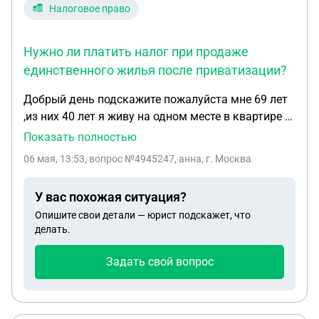
Налоговое право
Нужно ли платить налог при продаже
единственного жилья после приватизации?
Добрый день подскажите пожалуйста мне 69 лет
,из них 40 лет я живу на одном месте в квартире и
прописана в ней но приватизацию оформила
Показать полностью
только сейчас,при продаже квартиры я буду
06 мая, 13:53
, вопрос №4945247, анна, г. Москва
платить налог?это мое единственное жилье
У вас похожая ситуация?
Опишите свои детали — юрист подскажет, что
делать.
Задать свой вопрос