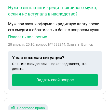
Нужно ли платить кредит покойного мужа,
если я не вступала в наследство?
Муж при жизни оформил кридитную карту.после
его смерти я обратилась в банк с вопросом нужно
ли мне платить кредит,мне сотрудник банка
Показать полностью
ответил что если вступите в наследство то
28 апреля, 20:10
, вопрос №4938244, Ольга, г. Брянск
да,если наследства нет то тогда ненадо платить.в
наследство я не вступала,проживали вместе.
У вас похожая ситуация?
Опишите свои детали — юрист подскажет, что
делать.
Задать свой вопрос
Налоговое право