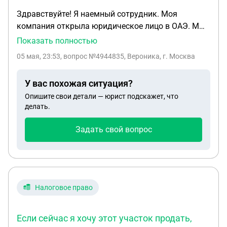
Здравствуйте! Я наемный сотрудник. Моя
компания открыла юридическое лицо в ОАЭ. Мы
увольняемся из РФ и нанимаемся на работу в
Показать полностью
ОАЭ . Соответсвенно я буду постоянно жить в
05 мая, 23:53
, вопрос №4944835, Вероника, г. Москва
ОАЭ, скорее всего достаточно долго. Нужно ли
мне платить налоги в РФ с зарплаты в ОАЭ ?
У вас похожая ситуация?
Нужно ли мне уведомлять об открытии счета в
Опишите свои детали — юрист подскажет, что
ОАЭ? Я физическое лицо. Дохода в РФ у меня не
делать.
будет, как только я уволюсь.Мы в ОАЭ находимся
в командировке 4 месяца , пока трудоустроены в
Задать свой вопрос
России .
Налоговое право
Если сейчас я хочу этот участок продать,