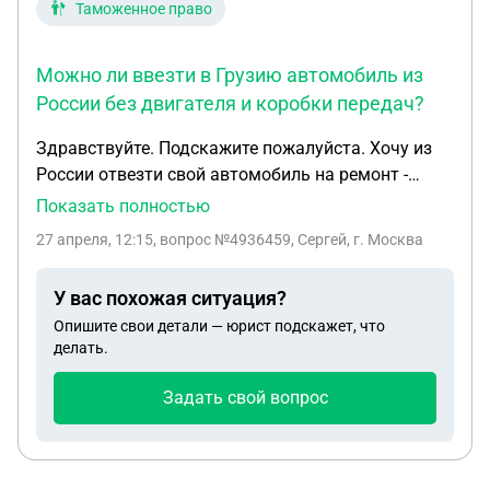
Таможенное право
Можно ли ввезти в Грузию автомобиль из
России без двигателя и коробки передач?
Здравствуйте. Подскажите пожалуйста. Хочу из
России отвезти свой автомобиль на ремонт -
восстановление в Грузию. Сейчас сняты и
Показать полностью
разобраны двигатель и кпп. Нужно ли их
27 апреля, 12:15
, вопрос №4936459, Сергей, г. Москва
устанавливать на место или можно без них
провезти авто в Грузию, скажем на трос или
У вас похожая ситуация?
погрузка на прицеп или в газель. Какие
Опишите свои детали — юрист подскажет, что
документы нужны будут на установленные
делать.
двигатель и кпп, это вообще фиксируется их
отсутствие при въезде? Нужно ли будет платить
Задать свой вопрос
пошлины на двигатель и кпп? Спасибо!