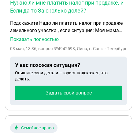
Нужно ли мне платить налог при продаже, и
Если да то За сколько долей?
Подскажите Надо ли платить налог при продаже
земельного участка , если ситуация: Моя мама
умерла 20 лет назад и земельный участок
Показать полностью
поделился между тремя наследниками между
03 мая, 18:36
, вопрос №4942598, Лина, г. Санкт-Петербург
мной , моим братом по маме и отчимом (мужем
мамы). Уже 15 лет назад все вступили в
У вас похожая ситуация?
наследство. Мой брат подарил мне свою долю в
Опишите свои детали — юрист подскажет, что
земельном участке 2 года назад и сейчас отчим
делать.
хочет по договору дарения мне свою долю
подарить. Если сейчас я хочу этот участок
Задать свой вопрос
продать, Нужно ли мне платить налог при
продаже , и Если да то За сколько долей?
Семейное право