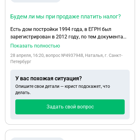
Будем ли мы при продаже платить налог?
Есть дом постройки 1994 года, в ЕГРН был
зарегистрирован в 2012 году, по тем документам
дом не жилой, 1 этаж, площадь 25 кв м. Далее к
Показать полностью
дому была пристроена терраса и крыльцо на
28 апреля, 16:20
, вопрос №4937948, Наталья, г. Санкт-
фундаменте, сделан 2 этаж из чердака, площадь
Петербург
стала 60 кв м. Планировали дом продать, в
данный момент кадастровый номер изменен
У вас похожая ситуация?
(старый снят, присвоен новый). В тех плане в
Опишите свои детали — юрист подскажет, что
заключении кадастрового инженера указано, что
делать.
новое здание получено путем реконструкции со
здания (указан старый кадастровый номер).
Задать свой вопрос
Будем ли мы при продаже платить налог?