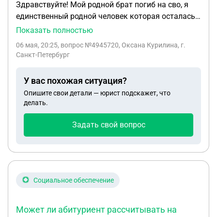
Здравствуйте! Мой родной брат погиб на сво, я
единственный родной человек которая осталась
все умерли, но у него есть жена, детей нет, есть
Показать полностью
квартира купленна в браке, имею ли я права на
06 мая, 20:25
, вопрос №4945720, Оксана Курилина, г.
какие либо выплаты и долю в квартире ?
Санкт-Петербург
У вас похожая ситуация?
Опишите свои детали — юрист подскажет, что
делать.
Задать свой вопрос
Социальное обеспечение
Может ли абитуриент рассчитывать на