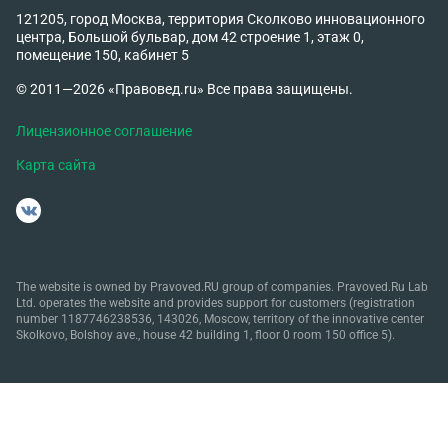
121205, город Москва, территория Сколково инновационного
центра, Большой бульвар, дом 42 строение 1, этаж 0,
помещение 150, кабинет 5
© 2011—2026 «Правовед.ru» Все права защищены.
Лицензионное соглашение
Карта сайта
The website is owned by Pravoved.RU group of companies. Pravoved.Ru Lab
Ltd. operates the website and provides support for customers (registration
number 1187746238536, 143026, Moscow, territory of the innovative center
Skolkovo, Bolshoy ave., house 42 building 1, floor 0 room 150 office 5).