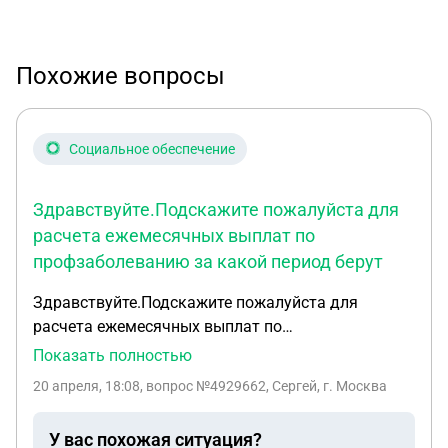
Похожие вопросы
Социальное обеспечение
Здравствуйте.Подскажите пожалуйста для
расчета ежемесячных выплат по
профзаболеванию за какой период берут
Здравствуйте.Подскажите пожалуйста для
расчета ежемесячных выплат по
профзаболеванию за какой период берут средний
Показать полностью
заработок от момента оформления акта по
20 апреля, 18:08
, вопрос №4929662, Сергей, г. Москва
профзаболеванию или от момента когда
назначают МСЭ медико-социальная экспертиза?
У вас похожая ситуация?