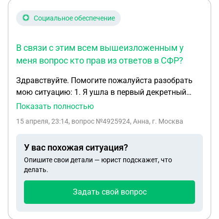
Социальное обеспечение
В связи с этим всем вышеизложенным у
меня вопрос кто прав из ответов в СФР?
Здравствуйте. Помогите пожалуйста разобрать
мою ситуацию: 1. Я ушла в первый декретный
отпуск в марте 2022 года. Находилась в нем до
Показать полностью
сентября 2024 года, после вышла на работу. В
15 апреля, 23:14
, вопрос №4925924, Анна, г. Москва
2025 году я забеременела, и ушла в отпуск по БиР
в октябре 2025 года. При уходе в отпуск по БиР я
У вас похожая ситуация?
подавала заявление работодателю для замены
Опишите свои детали — юрист подскажет, что
лет, работодатель взял года для пособия 2022 и
делать.
2023 год. ( в 2022 году у меня был доход от
работодателя до ухода в декрет, а в 2023 году
Задать свой вопрос
рабочих дней не было но был доход в виде
премии за 2022 год, соответственно количество