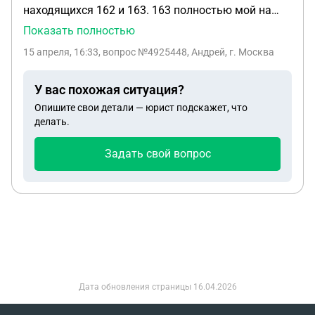
находящихся 162 и 163. 163 полностью мой на
нем имеется часть постройки. 162 участок я
Показать полностью
владелец 1/2 а другая доля 1/2 принадлежит
15 апреля, 16:33
, вопрос №4925448, Андрей, г. Москва
моему дядя ( родной брат отца) который пропал
без вести с 2007 года. Могу ли провести
У вас похожая ситуация?
межевания 1/2 своей доли, чтобы потом
Опишите свои детали — юрист подскажет, что
оформить дом на этой доли и перейти на
делать.
сельский тариф по электроэнергии
Задать свой вопрос
Дата обновления страницы
16.04.2026