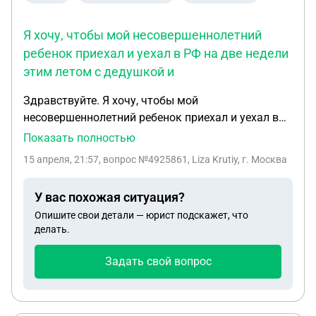
Я хочу, чтобы мой несовершеннолетний
ребенок приехал и уехал в РФ на две недели
этим летом с дедушкой и
Здравствуйте. Я хочу, чтобы мой
несовершеннолетний ребенок приехал и уехал в
РФ на две недели этим летом с дедушкой и
Показать полностью
бабушкой (с дедушкой приехал, с бабушкой
15 апреля, 21:57
, вопрос №4925861, Liza Krutiy, г. Москва
уехал) Вы не могли бы подтвердить правильность
моего согласия для бабушки? И бонусный вопрос.
У вас похожая ситуация?
Ребенок полетит через Турцию, нужно ли это
Опишите свои детали — юрист подскажет, что
указывать в доверенности. И если да, то как?
делать.
Заранее спасибо
Задать свой вопрос