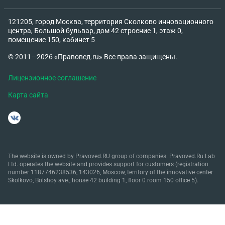
121205, город Москва, территория Сколково инновационного
центра, Большой бульвар, дом 42 строение 1, этаж 0,
помещение 150, кабинет 5
© 2011—2026 «Правовед.ru» Все права защищены.
Лицензионное соглашение
Карта сайта
The website is owned by Pravoved.RU group of companies. Pravoved.Ru Lab
Ltd. operates the website and provides support for customers (registration
number 1187746238536, 143026, Moscow, territory of the innovative center
Skolkovo, Bolshoy ave., house 42 building 1, floor 0 room 150 office 5).