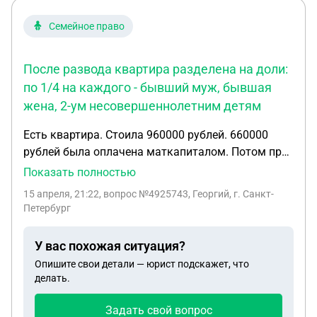
Семейное право
После развода квартира разделена на доли:
по 1/4 на каждого - бывший муж, бывшая
жена, 2-ум несовершеннолетним детям
Есть квартира. Стоила 960000 рублей. 660000
рублей была оплачена маткапиталом. Потом при
разводе жена взяла кредит на 300000 , чтобы
Показать полностью
закрыть ипотеку. Муж не платил за приобретение
15 апреля, 21:22
, вопрос №4925743, Георгий, г. Санкт-
квартиры. После развода квартира разделена на
Петербург
доли : по 1/4 на каждого - бывший муж, бывшая
жена, 2-ум несовершеннолетним детям . Теперь
У вас похожая ситуация?
бывший муж хочет продать долю. Вопрос: имеет
Опишите свои детали — юрист подскажет, что
ли он право на продажу и можно ли оспорить его
делать.
право владения долей при таких условиях?
Задать свой вопрос