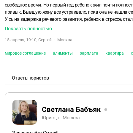
свободное время. Но первый год ребенок жил почти полност
привык. Бывшую жену все устраивало, пока она не нашла себ
У сына задержка речевого развития, ребенок в стрессе, ста
получить. По условиям с м моей стороны со стороны бывше
Показать полностью
мне и бабушке очень привязан, есть свидетели, что он жил с
15 апреля, 19:10
,
Сергей
,
г. Москва
ребёнок жил в основном со мной, алименты я платил символи
часов под её присмотром, если подам в суд. Поэтому непоня
мировое соглашение
алименты
зарплата
квартира
Ответы юристов
Светлана Бабъяк
Юрист, г. Москва
Здравствуйте, Сергей!