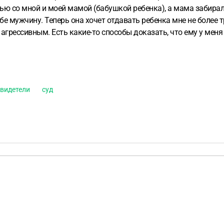
ью со мной и моей мамой (бабушкой ребенка), а мама забирала
е мужчину. Теперь она хочет отдавать ребенка мне не более т
л агрессивным. Есть какие-то способы доказать, что ему у мен
й жены - однокомнатная квартира. По доходам, моя зарплата 
 нами. Подскажите, пожалуйста, подробный план действий, что 
ческие. А сейчас она мне угрожает, что подаст на полные и б
тно стоит ли подавать в суд, если невысокий шанс выиграть де
свидетели
суд