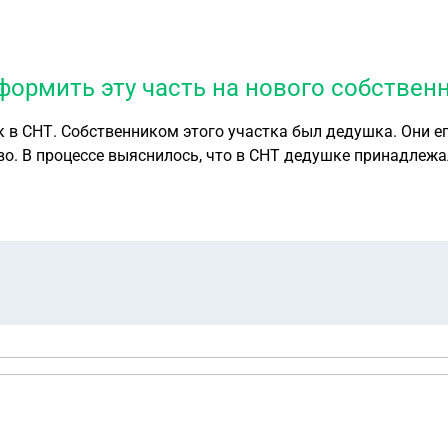
ормить эту часть на нового собственн
 в СНТ. Собственником этого участка был дедушка. Они ег
о. В процессе выяснилось, что в СНТ дедушке принадлежал
нового собственника участка только сам участок, а часть 
ия на нового собственника участка). Нотариус сейчас гов
ется, что в дальнейшем она должна будет платить налог с
стка?