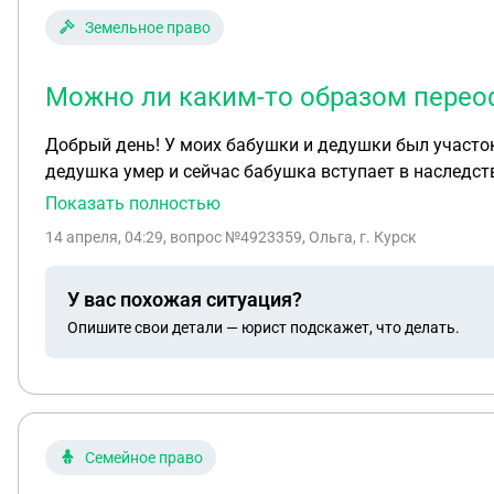
Земельное право
Можно ли каким-то образом переоф
Добрый день! У моих бабушки и дедушки был участок
дедушка умер и сейчас бабушка вступает в наследств
СНТ. Однако при продаже участка он переоформил на 
Показать полностью
этой собственности и необходимости ее переоформлен
14 апреля, 04:29
, вопрос №4923359, Ольга, г. Курск
наследство на эту часть общей земли в СНТ. Получа
переоформить эту часть на нового собственника уча
У вас похожая ситуация?
Опишите свои детали — юрист подскажет, что делать.
Семейное право