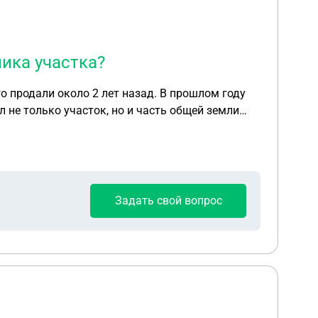
ика участка?
о продали около 2 лет назад. В прошлом году
 не только участок, но и часть общей земли
общей земли нет (так как просто не знал об
орит о том, что бабушка должна вступить в
 этого имущества? Можно ли каким-то образом
Задать свой вопрос