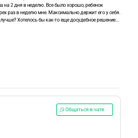
 на 2 дня в неделю. Все было хорошо, ребенок
рех раз в неделю мне. Максимально держит его у себя.
я лучше? Хотелось бы как-то еще досудебное решение
превышает доходы бывшей жены в 2 раза. Ребенок ко
делать и куда обращаться. Риск в том, что так как
удет давать видеть ребёнка 2 раза в неделю на пару
ло.
Общаться в чате