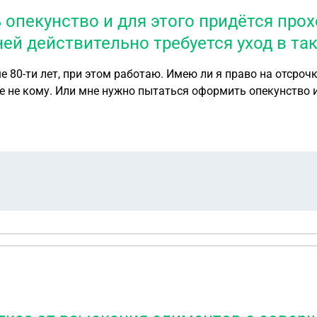
опекунство и для этого придётся про
ней действительно требуется уход в та
 80-ти лет, при этом работаю. Имею ли я право на отсрочку
е не кому. Или мне нужно пытаться оформить опекунство и
ействительно требуется уход в таком возрасте?