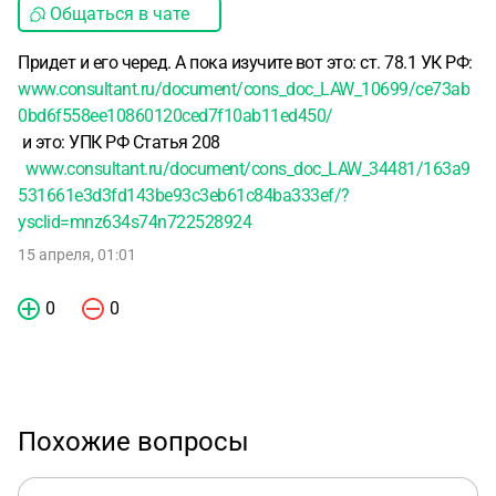
Общаться в чате
Придет и его черед. А пока изучите вот это: ст. 78.1 УК РФ:
www.consultant.ru/document/cons_doc_LAW_10699/ce73ab
0bd6f558ee10860120ced7f10ab11ed450/
и это: УПК РФ Статья 208
www.consultant.ru/document/cons_doc_LAW_34481/163a9
531661e3d3fd143be93c3eb61c84ba333ef/?
ysclid=mnz634s74n722528924
15 апреля, 01:01
0
0
Похожие вопросы