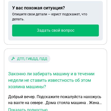
находятся на счету ( остаток зп ) их спишут в счет
У вас похожая ситуация?
долга ? Или они останутся
Опишите свои детали — юрист подскажет, что
делать.
Задать свой вопрос
ДТП, ГИБДД, ПДД
Законно ли забирать машину и в течении
недели не ставить известность об этом
хозяина машины?
Добрый вечер. Подскажите пожалуйста нахожусь
на вахте на севере . Дома стояла машина . Жена
уезжает в деревню на неделю и по приезду узнает
Показать полностью