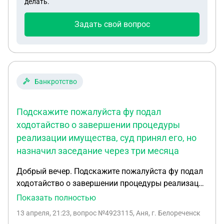
делать.
Задать свой вопрос
Банкротство
Подскажите пожалуйста фу подал
ходотайство о завершении процедуры
реализации имущества, суд принял его, но
назначил заседание через три месяца
Добрый вечер. Подскажите пожалуйста фу подал
ходотайство о завершении процедуры реализации
имущества , суд принял его , но назначил
Показать полностью
заседание через три месяца . Что будет с
13 апреля, 21:23
, вопрос №4923115, Аня, г. Белореченск
денежными средствами , которые сейчас