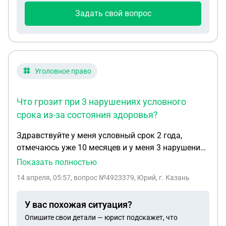
Задать свой вопрос
Уголовное право
Что грозит при 3 нарушениях условного
срока из-за состояния здоровья?
Здравствуйте у меня условный срок 2 года,
отмечаюсь уже 10 месяцев и у меня 3 нарушения
во время не являлся в день отметки, но у меня
Показать полностью
есть заболевания которые я пью таблетки всю
14 апреля, 05:57
, вопрос №4923379, Юрий, г. Казань
жизнь и мне от них плохо порой забываю
некотрые дела, что может мне грозить?
У вас похожая ситуация?
Опишите свои детали — юрист подскажет, что