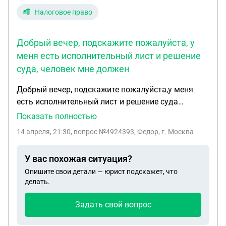
Налоговое право
Добрый вечер, подскажите пожалуйста, у
меня есть исполнительный лист и решение
суда, человек мне должен
Добрый вечер, подскажите пожалуйста,у меня
есть исполнительный лист и решение суда
,человек мне должен вернуть определенную
Показать полностью
сумму,судебные приставы перечислили мне
14 апреля, 21:30
, вопрос №4924393, Федор, г. Москва
деньги а теперь требуют их вернуть обратно
потому что эти деньги были выплачены
У вас похожая ситуация?
ответчику за подписание контракта на сво,а на
Опишите свои детали — юрист подскажет, что
вопрос зачем вы их тогда перечислили они
делать.
говорят это ошибка банка,что делать
подскажите?
Задать свой вопрос