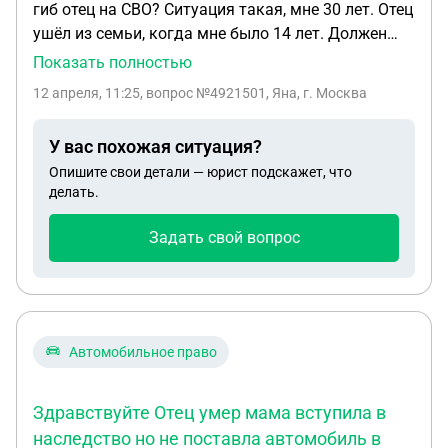
гиб отец на СВО? Ситуация такая, мне 30 лет. Отец
ушёл из семьи, когда мне было 14 лет. Должен
был платить алименты, но долг рос, а алименты
Показать полностью
он не платил. И не принимал участия в жизни
12 апреля, 11:25
, вопрос №4921501, Яна, г. Москва
моей с 14 лет. Жил с другой женщиной 12 лет без
официального брака! Перед тем как ему
У вас похожая ситуация?
подписать контракт, они расписались. 10 ноября
Опишите свои детали — юрист подскажет, что
он погиб. 10 мая уже будет полгода. С его
делать.
нынешней женой мы вообще никак не
поддерживаем связь. Она делает все сама. Про
Задать свой вопрос
то, что вступить или отказаться от наследства
тоже молчит. У него ничего нет. Ни машины, ни
недвижимости. Т. К все было оформлено на неё.
Но у него остался долг по алиментам за 4 года.
Он его так и не выплатил. У него есть награда
Автомобильное право
посмертно. Подскажите пожалуйста, есть ли
смысл мне подавать на наследство?
Здравствуйте Отец умер мама вступила в
наследство но не поставла автомобиль в