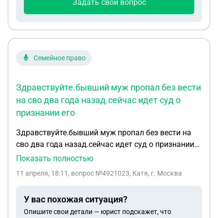
Задать свой вопрос
Семейное право
Здравствуйте.бывший муж пропал без вести
на сво два года назад.сейчас идет суд о
признании его
Здравствуйте.бывший муж пропал без вести на
сво два года назад.сейчас идет суд о признании
его погибшим .оформлять буду пенсию по потере
Показать полностью
кормильца.Вопрос выплатят ли мне за два года
11 апреля, 18:11
, вопрос №4921023, Катя, г. Москва
что он был пропавшим пенсию или будут платить
с момента подачи?
У вас похожая ситуация?
Опишите свои детали — юрист подскажет, что