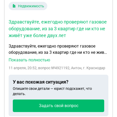
Недвижимость
Здравствуйте, ежегодно проверяют газовое
оборудование, из за 3 квартир где ни кто не
живёт уже более двух лет
Здравствуйте, ежегодно проверяют газовое
оборудование, из за 3 квартир где ни кто не живёт
уже более двух лет отключили газ, это законно и
Показать полностью
куда жаловаться, три дне без газа, у многих
11 апреля, 20:52
, вопрос №4921192, Антон, г. Краснодар
семьи с детьми, не помыться не кушать
приготовить.
У вас похожая ситуация?
Опишите свои детали — юрист подскажет, что
делать.
Задать свой вопрос