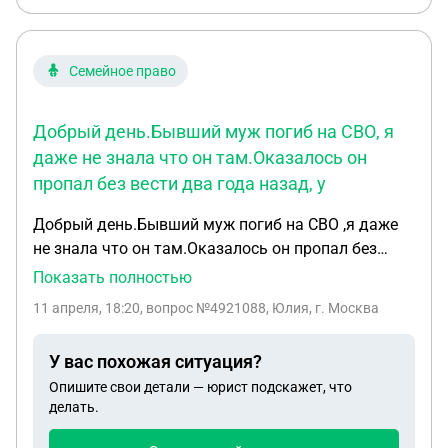
Семейное право
Добрый день.Бывший муж погиб на СВО, я
даже не знала что он там.Оказалось он
пропал без вести два года назад, у
Добрый день.Бывший муж погиб на СВО ,я даже
не знала что он там.Оказалось он пропал без
вести два года назад,у него новая жена и двое
Показать полностью
детей от нее.у меня тоже от него сын .Сейчас идет
11 апреля, 18:20
, вопрос №4921088, Юлия, г. Москва
суд о признании его погибшим .Пенсию по потере
кормильца мне выплатят за период что он был
У вас похожая ситуация?
без вести пропавшим или только с момента
Опишите свои детали — юрист подскажет, что
подачи ?И какой размер этой пенсии?
делать.