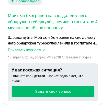
Военное право
Мой сын был ранен на сво, далее у него
обнаружен туберкулёз, лечили в госпитале 4
месяца, пошёл на поправку
Здравствуйте! Мой сын был ранен на сво,далее у
него обнаружен туберкулёз,лечили в госпитале 4
месяца,пошёл на поправку,выписали и
Показать полностью
предписали долечение,прибыл в часть со всеми
10 апреля, 23:56
, вопрос №4920387, Наталья, г. Курск
документами, где стоит группа в и написано, что
ограничено годен к военной службе по социально
У вас похожая ситуация?
значимому заболеванию, в части командир
Опишите свои детали — юрист подскажет, что
сказал, что похеру(это слова командира) первым
делать.
бортом на сво. Что делать?
Задать свой вопрос