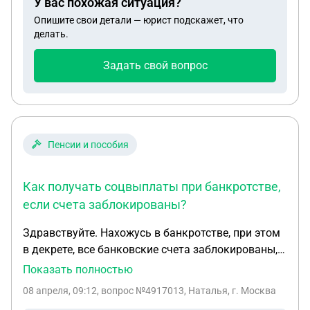
У вас похожая ситуация?
Опишите свои детали — юрист подскажет, что
делать.
Задать свой вопрос
Пенсии и пособия
Как получать соцвыплаты при банкротстве,
если счета заблокированы?
Здравствуйте. Нахожусь в банкротстве, при этом
в декрете, все банковские счета заблокированы,
денежные средства могу снять только с
Показать полностью
письменного согласия ФУ, письма -согласия идут
08 апреля, 09:12
, вопрос №4917013, Наталья, г. Москва
долго, как мне можно перевести соц. выплаты из