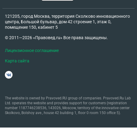
121205, город Москва, территория Сколково инновационного
центра, Большой бульвар, дом 42 строение 1, этаж 0,
помещение 150, кабинет 5
© 2011—2026 «Правовед.ru» Все права защищены.
Лицензионное соглашение
Карта сайта
The website is owned by Pravoved.RU group of companies. Pravoved.Ru Lab
Ltd. operates the website and provides support for customers (registration
number 1187746238536, 143026, Moscow, territory of the innovative center
Skolkovo, Bolshoy ave., house 42 building 1, floor 0 room 150 office 5).