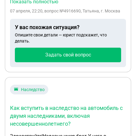
году нам пришло письмо о том, что нас сняли с
Показать полностью
очереди на жилье. У мамы есть земельный
07 апреля, 22:20
, вопрос №4916690, Татьяна, г. Москва
участок в другом регионе России. Он с домом , но
дом непригоден для проживания. Из-за этого
У вас похожая ситуация?
участка нас сняли с очереди, как понимаю. Если
Опишите свои детали — юрист подскажет, что
ли шанс восстановиться в очереди на жилье,
делать.
признав дом непригодным для проживания?
Также сняли нас в 2019 году, если ли сейчас
Задать свой вопрос
смысл судиться или время упущено?
Наследство
Как вступить в наследство на автомобиль с
двумя наследниками, включая
несовершеннолетнего?