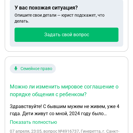
банка на почтовое отделение, или может есть
У вас похожая ситуация?
какие-то другие пути подскажите пожалуйста.
Опишите свои детали — юрист подскажет, что
делать.
Задать свой вопрос
Семейное право
Можно ли изменить мировое соглашение о
порядке общения с ребенком?
Здравствуйте! С бывшим мужем не живем, уже 4
года. Дети живут со мной, 2024 году было
мировое соглашения, чтоб отец виделся с
Показать полностью
ребенком тоесть с дочкой по воскресеньям. Он
07 апреля, 23:05
, вопрос №4916737, Гинеретта, г. Санкт-