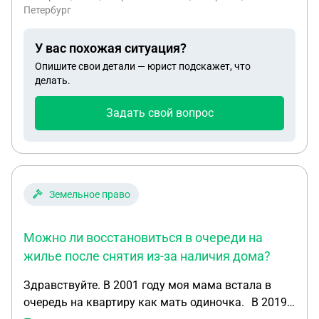
живет в другом городе, приежает в Рязань на
Петербург
заробатки. Он не ставет меня в известность,
когда хочет видеть ребенка, начиютьсч звонки и
У вас похожая ситуация?
угрозы. И постоянно жалуется в органы опеки. Я
Опишите свои детали — юрист подскажет, что
хочу изменить мировое соглашение, потому, что
делать.
ребенок не хочет видеться с ним, он
психологическт давит на ребенка. Могу я
Задать свой вопрос
изменить, мировое соглашение??
Земельное право
Можно ли восстановиться в очереди на
жилье после снятия из-за наличия дома?
Здравствуйте. В 2001 году моя мама встала в
очередь на квартиру как мать одиночка. В 2019