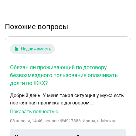
Похожие вопросы
Недвижимость
Обязан ли проживающий по договору
безвозмездного пользования оплачивать
долги по ЖКХ?
Добрый день! У меня такая ситуация у мужа есть
постоянная прописка с договором
безвозмездного пользования жилым
Показать полностью
помещением. На квартире висит долг за неуплату
08 апреля, 14:46
, вопрос №4917386, Ирина, г. Москва
коммунальных услуг обязан ли муж их
оплачивать?