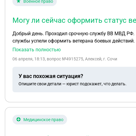
Военное право
Могу ли сейчас оформить статус в
Добрый день. Проходил срочную службу ВВ МВД РФ. 
службы успели оформить ветерана боевых действий. 
проведения КТО( если не ошибаюсь то 2012году) Мои сослуживцы успели оформить статус ветерана боевых действий до изменения в законе "О ветеранах". Что
Показать полностью
мне необходимо сделать для оформления статуса вет
06 апреля, 18:13
, вопрос №4915275, Алексей, г. Сочи
У вас похожая ситуация?
Опишите свои детали — юрист подскажет, что делать.
Медицинское право