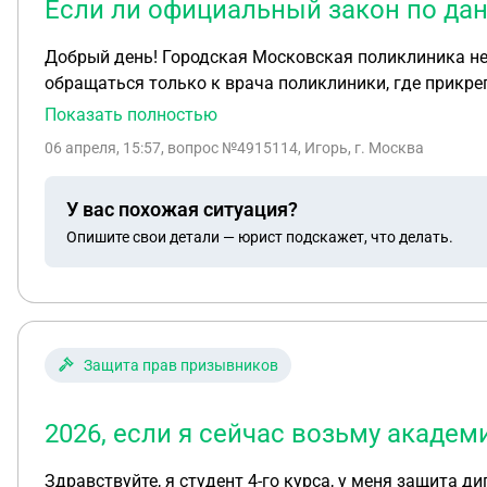
Если ли официальный закон по да
Добрый день! Городская Московская поликлиника не
обращаться только к врача поликлиники, где прикрепл
направляют в другой корпус/филиал. На вопрос пред
Показать полностью
данному факту или это произвольные действия поли
06 апреля, 15:57
, вопрос №4915114, Игорь, г. Москва
У вас похожая ситуация?
Опишите свои детали — юрист подскажет, что делать.
Защита прав призывников
2026, если я сейчас возьму академ
Здравствуйте, я студент 4-го курса, у меня защита д