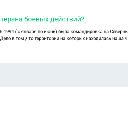
етерана боевых действий?
В 1994 ( с января по июнь) была командировка на Северн
Дело в том ,что территории на которых находилась наша 
ерана боевых действий? Могу ли сейчас оформить статус 