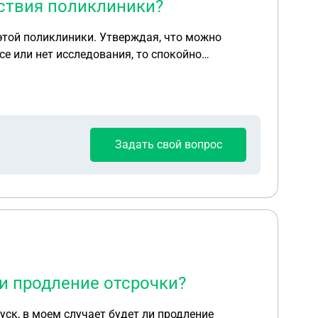
йствия поликлиники?
этой поликлиники. Утверждая, что можно
се или нет исследования, то спокойно
ть не могут. Если ли официальный закон по
Задать свой вопрос
ли продление отсрочки?
пуск, в моем случает будет ли продление