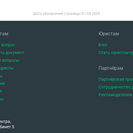
Дата обновления страницы
07.04.2026
нтам
Юристам
 вопрос
Блог
ть документ
Стать юристом п
е вопросы
Партнёрам
юристы
ы
Партнёрская пр
тии
Сотрудничество 
л
Рекламодателям
сы
ентра,
бинет 5