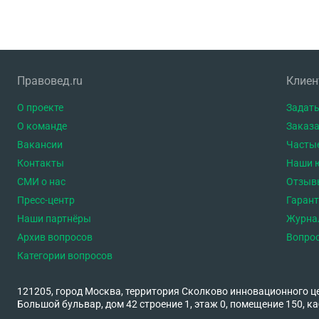
Правовед.ru
Клие
О проекте
Задать
О команде
Заказа
Вакансии
Часты
Контакты
Наши 
СМИ о нас
Отзыв
Пресс-центр
Гаран
Наши партнёры
Журна
Архив вопросов
Вопро
Категории вопросов
121205, город Москва, территория Сколково инновационного ц
Большой бульвар, дом 42 строение 1, этаж 0, помещение 150, ка