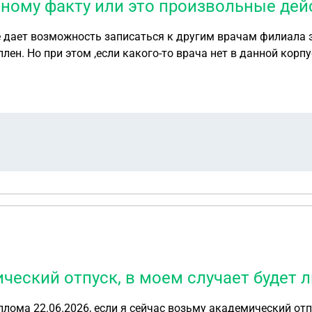
нному факту или это произвольные де
 дает возможность записаться к другим врачам филиала 
ен. Но при этом ,если какого-то врача нет в данной корпу
оставить документы по данному факту, ничего предостави
клиники?
ический отпуск, в моем случает будет 
иплома 22.06.2026, если я сейчас возьму академический от