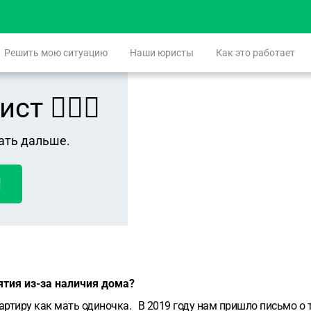
Решить мою ситуацию
Наши юристы
Как это работает
 👨🏻‍⚖️
ать дальше.
!
ятия из-за наличия дома?
артиру как мать одиночка. В 2019 году нам пришло письмо о т