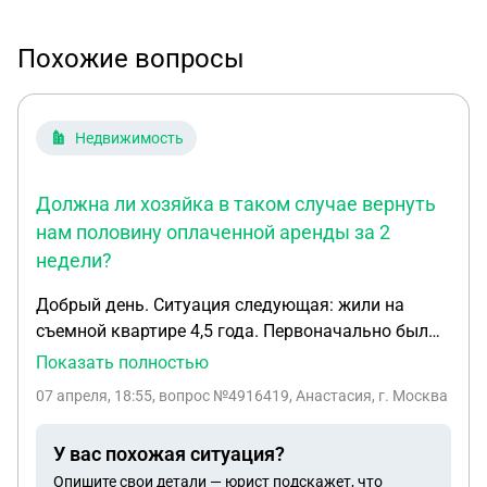
Похожие вопросы
Недвижимость
Должна ли хозяйка в таком случае вернуть
нам половину оплаченной аренды за 2
недели?
Добрый день. Ситуация следующая: жили на
съемной квартире 4,5 года. Первоначально был
заключен договор аренды на год через агентство
Показать полностью
недвижимости. По истечении этого времени
07 апреля, 18:55
, вопрос №4916419, Анастасия, г. Москва
хозяйка квартиры попросила договор не
продлевать, т.к. не хотела платить ежемесячную
У вас похожая ситуация?
комиссию агентству и попросила нас подтвердить
Опишите свои детали — юрист подскажет, что