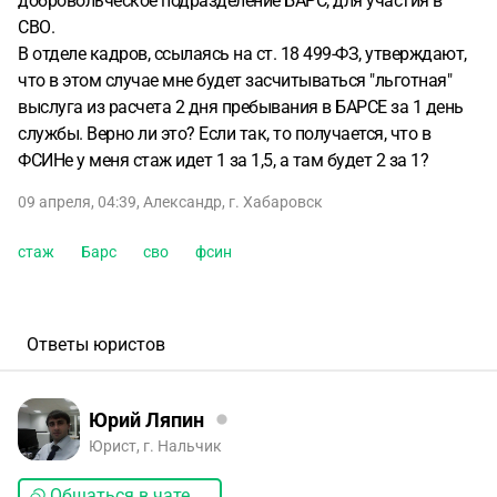
добровольческое подразделение БАРС, для участия в
СВО.
В отделе кадров, ссылаясь на ст. 18 499-ФЗ, утверждают,
что в этом случае мне будет засчитываться "льготная"
выслуга из расчета 2 дня пребывания в БАРСЕ за 1 день
службы. Верно ли это? Если так, то получается, что в
ФСИНе у меня стаж идет 1 за 1,5, а там будет 2 за 1?
09 апреля, 04:39
,
Александр
,
г. Хабаровск
стаж
Барс
сво
фсин
Ответы юристов
Юрий Ляпин
Юрист, г. Нальчик
Общаться в чате