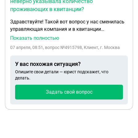
неверно указывала количество
проживающих в квитанции?
Здравствуйте! Такой вот вопрос у нас сменилась
управляющая компания и в квитанции
изменилось количество проживающих, то есть
Показать полностью
прописано и зарегистрировано 2 человека а в
07 апреля, 08:51
, вопрос №4915798, Клиент, г. Москва
квитанции указано 1. Мы этого сразу не заметили
так как оплачивали через приложение. Прошло
У вас похожая ситуация?
уже 1,5 года, может ли управляющая компания
Опишите свои детали — юрист подскажет, что
заставить платить долг, если мы не виноваты что
делать.
она не увидела что прописано 2 человека? Как
нам сейчас быть, родился ребенок и прописали
Задать свой вопрос
еще одного человека, увидит ли сейчас
управляющая компания что количество
проживающих изменилось или нужно сходить в
управляющую компанию?