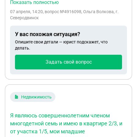
отпуск или переносить его на своё усмотрение,
Показать полностью
если работник находится или находился на
07 апреля, 14:20
, вопрос №4916098, Ольга Волкова, г.
больничном? Я должна через неделю идти в
Северодвинск
отпуск, но так получилось что пришлось идти на
больничный и теперь начальник говорит что, если
У вас похожая ситуация?
я на больничном, то в отпуск не пойду. Я и в
Опишите свои детали — юрист подскажет, что
прошлом году не была в отпуске ,компенсацию не
делать.
получала и в этом году получается такая же
ситуация, ни компенсации и отпуска.
Задать свой вопрос
Недвижимость
Я являюсь совершеннолетним членом
многодетной семь и имею в квартире 2/3, и
от участка 1/5, мои младшие