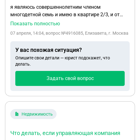
я являюсь совершеннолетним членом
многодетной семь и имею в квартире 2/3, и от
участка 1/5, мои младшие (несовершеннолетние)
Показать полностью
брат и сестра от участка так же имеют по 1/5, но
07 апреля, 14:04
, вопрос №4916085, Елизавета, г. Москва
сестра еще так же имеет в квартире 0,5/3.
возможно ли в таком случае - юридически
У вас похожая ситуация?
оформить так сказать обмен, я им отдаю доли в
Опишите свои детали — юрист подскажет, что
квартире, а они мне свои доли в участке
делать.
(незастроенном, просто голое поле)? но есть
нюанс, в квартире имеется задолженность по жку.
Задать свой вопрос
после моего получения долей в участке, он
продается, а деньги идут на погашение долгов.
Недвижимость
Что делать, если управляющая компания