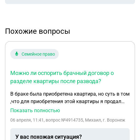
Похожие вопросы
Семейное право
Можно ли оспорить брачный договор о
разделе квартиры после развода?
В браке была приобретена квартира, но суть в том
,что для приобретения этой квартиры я продал
свою долю в другой квартире (ДКП имеется) и на
Показать полностью
эти деньги приобрел эту квартиру. При разводе ,
06 апреля, 11:41
, вопрос №4914735, Михаил, г. Воронеж
до подачи заявления в мировой суд (не
совершенно летний ребенок) , бывшая супруга
У вас похожая ситуация?
поставила условие , что я выделяю ей долю в