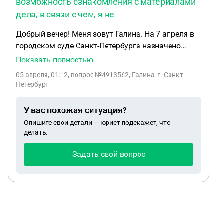
возможность ознакомления с материалами
дела, в связи с чем, я не
Добрый вечер! Меня зовут Галина. На 7 апреля в
городском суде Санкт-Петербурга назначено
рассмотрение апелляционной жалобы на решение
Показать полностью
районного суда от 21.11.2024 года по
05 апреля, 01:12
, вопрос №4913562, Галина, г. Санкт-
гражданскому делу о признании не нормативного
Петербург
правового акта недействительным. В связи с тем,
что в материалах дела отсутствовали
У вас похожая ситуация?
аудиозаписи судебных заседаний, на основании
Опишите свои детали — юрист подскажет, что
моего заявления о внесении изменений в
делать.
протокол судебного заседания, судебная
коллегия, на заседании, состоявшемся 11.12.2025
Задать свой вопрос
г., вынесла определение о направлении дела в суд
первой инстанции для внесения изменений в
протокол СЗ от 21.11.2024 г. На 9.02.2026 г.,
апелляционным судом мне было назначено
ознакомление с материалами дела. Однако,