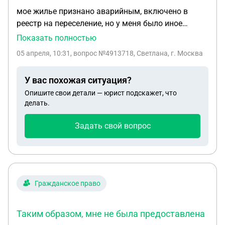
мое жилье признано аварийным, включено в
реестр на переселение, но у меня было иное
жилье, которое я передала в дар внуку, на
Показать полностью
основании Постановления правительства
05 апреля, 10:31
, вопрос №4913718, Светлана, г. Москва
Красноярского края 167-п от 30.03.2021 г. мне
отказывают в предоставлении иного жилья,
У вас похожая ситуация?
мотивируя тем, что я произвела отчуждение жиля
Опишите свои детали — юрист подскажет, что
(но оно через месяц было признано также
делать.
аварийным) могу ли я рассчитывать, что все таки
мне выделят жилье, а не только компенсацию?
Задать свой вопрос
Гражданское право
Таким образом, мне не была предоставлена