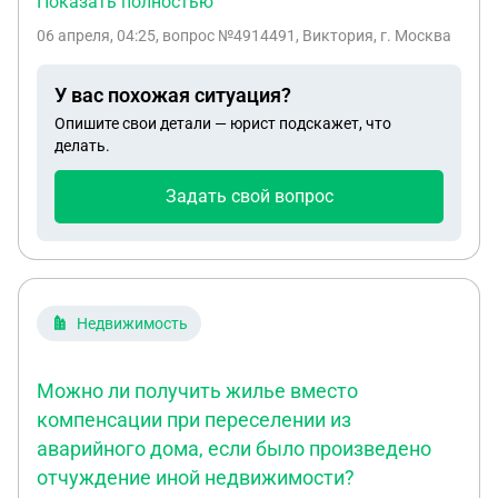
Показать полностью
только из больниц и расписка свидетелей.Что
06 апреля, 04:25
, вопрос №4914491, Виктория, г. Москва
делать? Командир части проводить
расследование отказывается,на документах
У вас похожая ситуация?
отказ не пишет,только устно отвечает нет.
Опишите свои детали — юрист подскажет, что
делать.
Задать свой вопрос
Недвижимость
Можно ли получить жилье вместо
компенсации при переселении из
аварийного дома, если было произведено
отчуждение иной недвижимости?