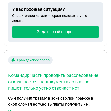
долю мне. Аргументируя это тем, что необходимо
У вас похожая ситуация?
предоставить документ о том, что действительно
Опишите свои детали — юрист подскажет, что
сын не инвалид. Тот же в свою очередь ничего не
делать.
предоставил до сих пор, т. е. получается, что он
препятствует мне в получении денег. Куда
Задать свой вопрос
обращаться?
Гражданское право
Командир части проводить расследование
отказывается, на документах отказ не
пишет, только устно отвечает нет
Сын получил травму в зоне сво,при прыжке в
окоп сломал ногу,но выплаты получить не
может,так как в жбд это не указано,справки есть