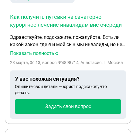
Как получить путевки на санаторно-
курортное лечение инвалидам вне очереди
Здравствуйте, подскажите, пожалуйста. Есть ли
какой закон где я и мой сын мы инвалиды, но не
первой группы, можем получить путёвки во
Показать полностью
внеочередном порядке. Соцзащита сказала нам
23 марта, 06:13
, вопрос №4898714, Анастасия, г. Москва
нужно ждать теперь 2-3 года... Хотя услугу как я
поняла мы должны получать раз в год. На какой
У вас похожая ситуация?
закон нам опираться, что можно сделать , чтоб
Опишите свои детали — юрист подскажет, что
нам дали вне очереди и мне и ему по
делать.
отдельности. Есть в семье отец госслужащий
старший прапорщик в полиции, так же он служил
Задать свой вопрос
во время работы ещё и по контакту 3 месяцы. Где
нам найти лазейку ,чтоб получать эти путёвки
каждый год, а лучше вне очереди, чтоб без
обмана, как и положено, а не ждать по 2-3 года!..