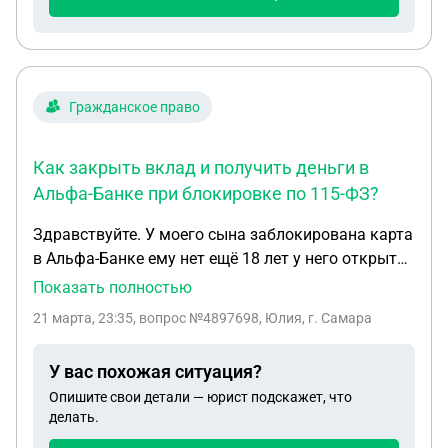
Гражданское право
Как закрыть вклад и получить деньги в
Альфа-Банке при блокировке по 115-ФЗ?
Здравствуйте. У моего сына заблокирована карта
в Альфа-Банке ему нет ещё 18 лет у него открыт
вклад в банке на сумму 240тысяч. Как нам
Показать полностью
закрыть вклад и счёт в банке и получить свои
21 марта, 23:35
, вопрос №4897698, Юлия, г. Самара
деньги? Банк заблокировал по 115 фз за перевы
на сумму 33 тысяч и поступление наличными 207
У вас похожая ситуация?
тысяч подарок от мамы для открытия вклада.
Опишите свои детали — юрист подскажет, что
Писали в банк пояснительную но был отказ так
делать.
как этого недостаточно.