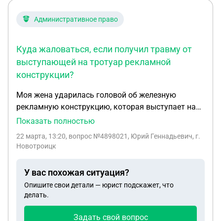
обращались к кадастровому инженеру с
вопросом ,землю под ларьком перевести в
Административное право
коммерческую ,чтоб решить этот вопрос ,Но на
суде на это не обратили даже внимание ! Имеют
Куда жаловаться, если получил травму от
ли право сносит ларёк на моей земле ?
выступающей на тротуар рекламной
Разъясните пожалуйста этот вопрос насколько
конструкции?
это законно с их стороны ?! ... спасибо
Моя жена ударилась головой об железную
рекламную конструкцию, которая выступает на
тротуар на пол метра. В результате шишка и
Показать полностью
синяки под глазами. Куда обратиться с жалобой
22 марта, 13:20
, вопрос №4898021, Юрий Геннадьевич, г.
или это законно? Или вы тут аферисты только
Новотроицк
деньги с людей выжимать, а ответ еще не знай, да
и юристы ли вообще, жулики небось. Я тоже могу
У вас похожая ситуация?
такой сайтик завести.
Опишите свои детали — юрист подскажет, что
делать.
Задать свой вопрос