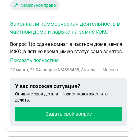
Земельное право
Законна ли коммерческая деятельность в
частном доме и ларьке на земле ИЖС
Вопрос 1)о сдаче комнат в частном доме ,земля
ИЖС ,в летнее время ,имею статус само занятость
,законно ли это и не будет ли вопросов от
Показать полностью
Администрации Геленджика с вопросом
22 марта, 21:04
, вопрос №4898458, Анжела, г. Москва
переводите землю в коммерческую ,так как вы
ведёте камерческую деятельность на земле ИЖС
У вас похожая ситуация?
это не законно ! Разъясните пожалуйста... 2)
Опишите свои детали — юрист подскажет, что
вопрос ,не капитальный ларёк эстетично
делать.
выглядит , работает только в летнее время
,платит налоги , Ставит вопрос Администрации
Задать свой вопрос
что это не законно ,так как земля ИЖС ,а вы
занимаетесь коммерческой действительностью
,судиться с нами и требуют ларёк под снос ! Хотя