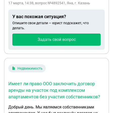
ЧТО ,СЕМЬЯ МАЛОИМУЩАЯ И МАТЬ ОДИНОЧКА
17 марта, 14:38
, вопрос №4892541, Яна, г. Казань
,РАБОТА ,САД И ШКОЛА ОЧЕНЬ ДАЛЕКО И
НЕУДОБНО ОТ ПРЕДЛОЖЕНОГО МАНЕВРЕННОГО
У вас похожая ситуация?
ФОНДА...И ТРАТЫ НА ПРОЕЗД ДОСТАВЯТ ПО
Опишите свои детали — юрист подскажет, что
СЕМЬЕ УБЫТКОМ БОЛЬШИМ
делать.
Задать свой вопрос
Недвижимость
Имеет ли право ООО заключить договор
аренды на участок под комплексом
апартаментов без участия собственников?
Добрый день. Мы являемся собственниками