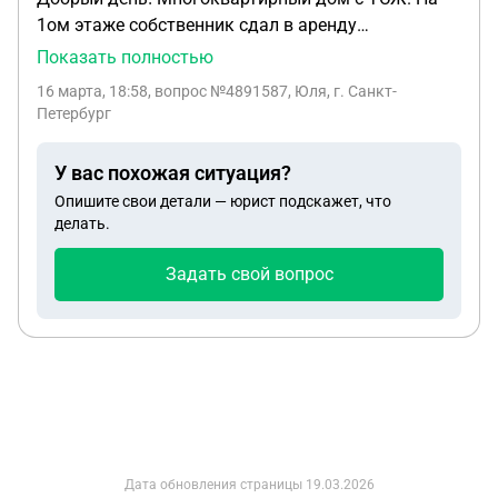
1ом этаже собственник сдал в аренду
коммерческое помещение агентству
Показать полностью
недвижимости. Агентство разместило на фасаде
16 марта, 18:58
, вопрос №4891587, Юля, г. Санкт-
дома огромную вывеску со своим логотипом и
Петербург
названием, не маленькую дощечку у двери с
режимом работы и тд. при этом не согласовав ее
У вас похожая ситуация?
с ТСЖ. Законно ли это? Имеет ли право ТСЖ
Опишите свои детали — юрист подскажет, что
предложить агентству договор со взиманием
делать.
арендной платы? спасибо
Задать свой вопрос
Дата обновления страницы
19.03.2026