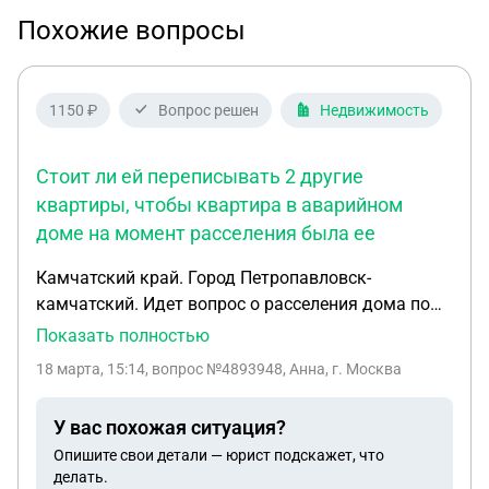
Похожие вопросы
1150 ₽
Вопрос решен
Недвижимость
Стоит ли ей переписывать 2 другие
квартиры, чтобы квартира в аварийном
доме на момент расселения была ее
Камчатский край. Город Петропавловск-
камчатский. Идет вопрос о расселения дома по
адресу Пограничная 95. Дом пострадал в
Показать полностью
результате землетрясения, кроме того еще до
18 марта, 15:14
, вопрос №4893948, Анна, г. Москва
землетрясения был признан аварийным. Сейчас
по словам губернатора, к концу 2026 года жители
У вас похожая ситуация?
домов, признанных пострадавшими в результате
Опишите свои детали — юрист подскажет, что
землетрясения, получат жилье в новом жк
делать.
электрон. Вопрос. В нашей квартире собственник