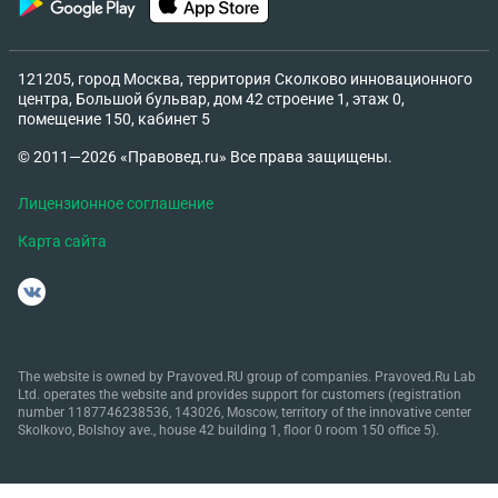
121205, город Москва, территория Сколково инновационного
центра, Большой бульвар, дом 42 строение 1, этаж 0,
помещение 150, кабинет 5
© 2011—2026 «Правовед.ru» Все права защищены.
Лицензионное соглашение
Карта сайта
The website is owned by Pravoved.RU group of companies. Pravoved.Ru Lab
Ltd. operates the website and provides support for customers (registration
number 1187746238536, 143026, Moscow, territory of the innovative center
Skolkovo, Bolshoy ave., house 42 building 1, floor 0 room 150 office 5).