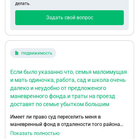
делать.
другую недвижимость, так ли это?
Задать свой вопрос
Недвижимость
Если было указанно что, семья малоимущая
и мать одиночка, работа, сад и школа очень
далеко и неудобно от предложеного
маневренного фонда.и траты на проезд
доставят по семье убытком большим
Имеет ли право суд переселить меня в
маневренный фонд в отдалености того района
где место проживания. ЕСЛИ БЫЛО УКАЗАННО
Показать полностью