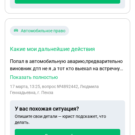
Автомобильное право
Какие мои дальнейшие действия
Попал в автомобильную аварию,предварительно
виновник дтп не я ,а тот кто выехал на встречную
полосу и повредил мне авто.Он находится в
Показать полностью
больнице с переломом ног. У меня сломано ребро-
17 марта, 13:25
, вопрос №4892442, Людмила
выяснилось при обращении в больницу на 4 день
Геннадьевна, г. Пенза
после аварии. На место аварии были сотрудники
дпс .Никаких документов мне не дали ,только
У вас похожая ситуация?
результат обследования на алкоголь-
Опишите свои детали — юрист подскажет, что
отрицательно.Мой автомобиль разрешили
делать.
забрать. Какие мои дальнейшие
действия.Спасибо.