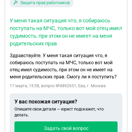
свою часть недвижимости. Но я уже оплачивал за
ссылкой на судебные решения, о которых читала
Защита прав работников
сделку натариусу и думаю,что должно было всё
в ваших ответах другим ранее. Во втором случае
сразу поставлено на учет в соответствии с
есть уже принятые ранее решения судов, в
У меня такая ситуация что, я собираюсь
новыми долями. Или как? И что мне теперь
первом- ещё ничего нет. Ещё налоговая в
поступать на МЧС, только вот мой отец имел
делать?
качестве своих аргументов ссылается на
судимость, при этом он не имеет на меня
Определения Конституционного суда от
родительских прав
29.05.2019 № 1357-О, от 18.07.17 №1726-О, от13.
05.2014 №1129-О и кассационном Определении
Здравствуйте. У меня такая ситуация что, я
Верховного суда от 11.04.2018 № 48-КГ17-21 и
собираюсь поступать на МЧС, только вот мой
Определении Верховного суда от 19.22.2016 № 53-
отец имел судимость, при этом он не имеет на
КГ16-16, которые вс е в пользу налоговой. Может
меня родительских прав. Смогу ли я поступить?
быть есть Определения Верховного суда в пользу
17 марта, 15:58
, вопрос №4892651, Ева, г. Москва
налогоплательщика в похожей ситуации? Буду
очень признательна за ответ
У вас похожая ситуация?
Опишите свои детали — юрист подскажет, что
делать.
Задать свой вопрос