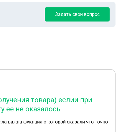
Задать свой вопрос
олучения товара) еслии при
гу ее не оказалось
ыла важна фукнция о которой сказали что точно