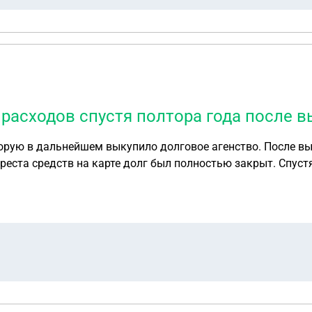
расходов спустя полтора года после 
орую в дальнейшем выкупило долговое агенство. После вык
ареста средств на карте долг был полностью закрыт. Спуст
 заявлению о взыскании досудебных расходов" Хочу уточнить законно ли это можно ли оспо