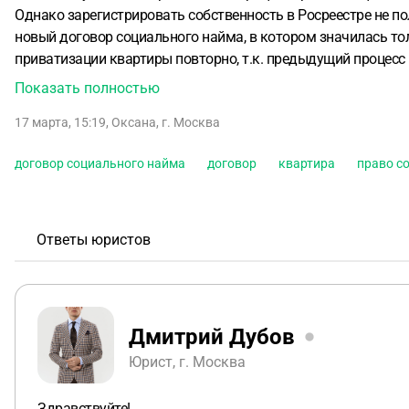
Однако зарегистрировать собственность в Росреестре не по
новый договор социального найма, в котором значилась тол
приватизации квартиры повторно, т.к. предыдущий процесс не был завершен. В жилищном 
необходимо подтвердить в судебном порядке. Возможно ли 
Показать полностью
17 марта, 15:19
,
Оксана
,
г. Москва
договор социального найма
договор
квартира
право с
Ответы юристов
Дмитрий Дубов
Юрист, г. Москва
Здравствуйте!