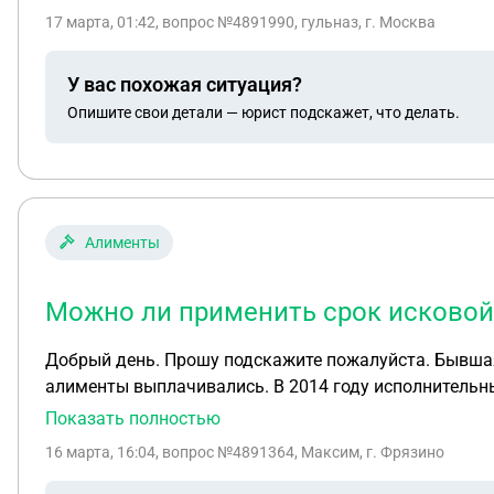
17 марта, 01:42
, вопрос №4891990, гульназ, г. Москва
У вас похожая ситуация?
Опишите свои детали — юрист подскажет, что делать.
Алименты
Можно ли применить срок исковой
Добрый день. Прошу подскажите пожалуйста. Бывшая 
алименты выплачивались. В 2014 году исполнительны
продолжались. Но в 2020 году вновь подала исполнительный лист в фссп, а
Показать полностью
исполнительного производства долгов не имелось. Н
16 марта, 16:04
, вопрос №4891364, Максим, г. Фрязино
второй иск о взыскании задолженности по алиментам
срок исковой давности