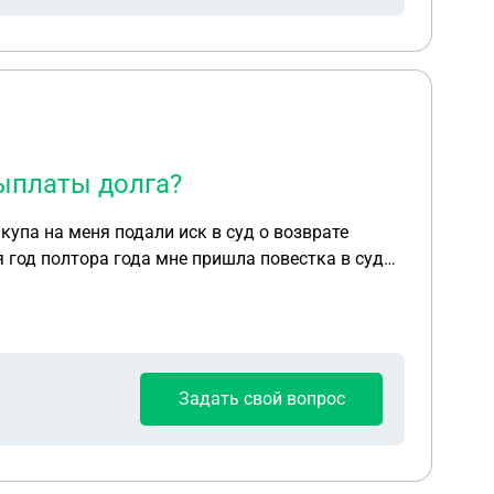
выплаты долга?
упа на меня подали иск в суд о возврате
я год полтора года мне пришла повестка в суд
рить, учитывая что прошло уже больше года
Задать свой вопрос