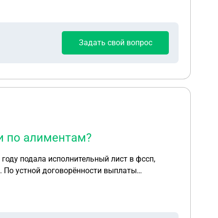
Задать свой вопрос
и по алиментам?
году подала исполнительный лист в фссп,
. По устной договорённости выплаты
ания и установления твердой денежной суммы. И
лист. Возможно ли в данной ситуации применить