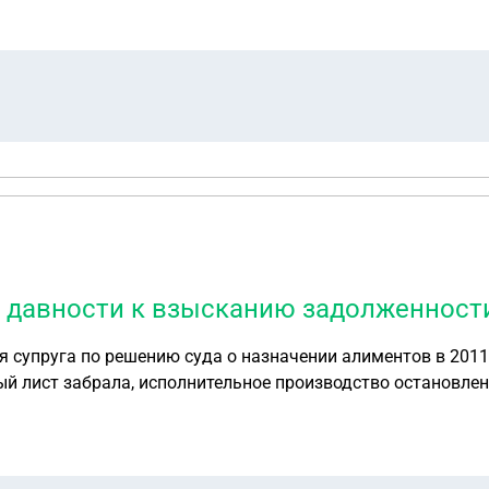
 давности к взысканию задолженност
супруга по решению суда о назначении алиментов в 2011 
й лист забрала, исполнительное производство остановлен
лименты выплачиваются регулярно. И на момент возбуждения нового
о в 2026 году подала иск в суд об изменении суммы взыск
 с 2017 года по 2020 когда вновь подан исполнительный 