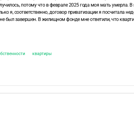
лучилось, потому что в феврале 2025 года моя мать умерла. 
ько я, соответственно, договор приватизации я посчитала нед
фонде мне ответили, что квартира уже приватизирована и право собственности
это, учитывая, что прошло уже 11 лет с момента получения д
обственности
квартиры