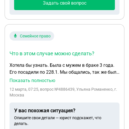
Задать свой вопрос
Семейное право
Что в этом случае можно сделать?
Хотела бы узнать. Была с мужем в браке 3 года.
Его посадили по 228.1. Мы общались, так же были
вместе. Но после я узнала что он общается с
Показать полностью
бывшей мы поругались , и решили сделать паузу
12 марта, 07:25
, вопрос №4886439, Ульяна Романенко, г.
в отношениях, и так же сохраняли брак, но
Москва
общение продолжались. Было много обид в
отношениях но общались с другими теперь оба.
У вас похожая ситуация?
Настал момент когда он подписал контракт на
Опишите свои детали — юрист подскажет, что
сво. Я об этом не знала , и его мать подала от его
делать.
имени на развод , нас не развели тк она наврала