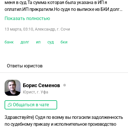
меня в суд.Та сумма которая была указана в ИП я
оплатил.ИП прекратили.Но судя по выписке из БКИ долг
остался,но сумма там другая.Позвонил коллекторам,мне
Показать полностью
объяснили,что мной была выплачена часть
13 марта, 03:10
,
Александр
,
г. Сочи
долга(проценты какие то).В суд они повторно не
подавали и не подают уже 7лет.Данные они обнаружили в
банк
долг
ип
суд
бки
2021г.т.е.БКИ сама этот долг убрать не может.И они его
убирать отказываются.Говорят,что бы я оплатил весь
долг.Что можно сделать в этом случае?И на сколько это
законно?Как убрать запись из БКИ?Спасибо.
Ответы юристов
Борис Семенов
Юрист, г. Уфа
Общаться в чате
Здравствуйте) Судя по всему вы погасили задолженность
по судебному приказу и исполнительное производство