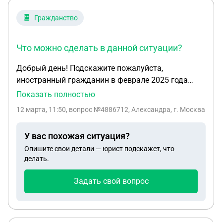
Гражданство
Что можно сделать в данной ситуации?
Добрый день! Подскажите пожалуйста,
иностранный гражданин в феврале 2025 года
получил вид на жительство РФ. В миграционной
Показать полностью
службе не приняли документы на подтверждение
12 марта, 11:50
, вопрос №4886712, Александра, г. Москва
ВНЖ, так как человек работает неофициально, но
у него есть вклад на крупную сумму в Сбербанке,
У вас похожая ситуация?
который подтверждает наличие средств к
Опишите свои детали — юрист подскажет, что
существованию. В миграционной службе
делать.
затребовали только подтверждение
официального трудоустройства, выписку со счета
Задать свой вопрос
в банке не принимают в качестве подтверждения.
Что можно сделать в данной ситуации??