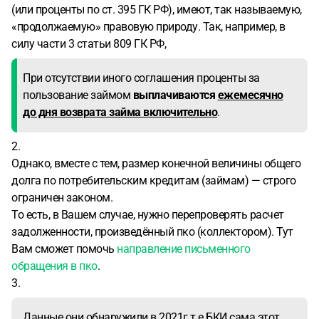
(или проценты по ст. 395 ГК РФ), имеют, так называемую,
«продолжаемую» правовую природу. Так, например, в
силу части 3 статьи 809 ГК РФ,
При отсутствии иного соглашения проценты за
пользование займом
выплачиваются
ежемесячно
до дня возврата займа включительно
.
2.
Однако, вместе с тем, размер конечной величины общего
долга по потребительским кредитам (займам) — строго
ограничен законом.
То есть, в Вашем случае, нужно перепроверять расчет
задолженности, произведённый пко (коллектором). Тут
Вам сможет помочь
направление письменного
обращения в пко
.
3.
Данные они обнаружили в 2021г.т.е.БКИ сама этот