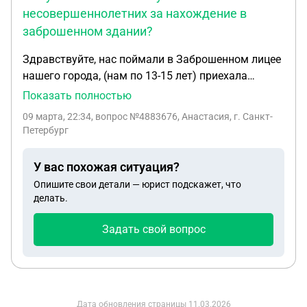
несовершеннолетних за нахождение в
заброшенном здании?
Здравствуйте, нас поймали в Заброшенном лицее
нашего города, (нам по 13-15 лет) приехала
полиция, все вышли. Провели беседу начали
Показать полностью
втирать что это охроняемое здание (никаких
09 марта, 22:34
, вопрос №4883676, Анастасия, г. Санкт-
табличек, пометок нету, оно открытое, разбитые
Петербург
окна и стены в графити) записали нас сказали
напишут рапорт и позвонят родителям. Мы
У вас похожая ситуация?
обьяснили что ничего там не ломали, и не
Опишите свои детали — юрист подскажет, что
трогали, но нас вообще не послушали. Сейчас на
делать.
нервах, могут ли поставить на учёт?
Задать свой вопрос
Дата обновления страницы
11.03.2026