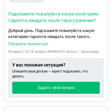
Подскажите пожалуйста какую категорию
годности ожидать после такого ранения?
Добрый день. Подскажите пожалуйста какую
категорию годности ожидать после такого
ранения? Огнестрельное осколочное слепое
Показать полностью
ранение теменной области справа. ОЧМТ. Ушиб
09 марта, 16:14
, вопрос №4883410, Антон, г. Краснодар
головного мозга средней степени тяжести с
формированием контузионного очага с
У вас похожая ситуация?
геморрагическим пропитыванием в правой
Опишите свои детали — юрист подскажет, что
теменной, лобной доле с наличием ИТ Ме+ в
делать.
задних отделах лобной доли справа.
САК.Огнестрельный дырчато-осколчатый
Задать свой вопрос
перелом правой теменной кости со смещением
костный отломков интракраниально.