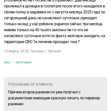
уголовное но на Россию не отправляют ,два месяца
пролежал в донецке в госпитале после этого находился в
своем полку в авдеевке но с августа месяца 2025 года по
сегодняшний день не начисляют суточные ,приходит
только оклад ,у нас ребенок родился сейчас три месяца
живем только на 40 тысяч законно ли то что не
начисляют суточные хотя по факту мой муж находить на
территории СВО ?и лечение проходит там ?
10 марта, 20:35
,
Татьяна
,
г. Москва
сво
суточные
Уточнение от клиента
Причем второе ранение он уже получил с
документами имеющие красную печать по первому
ранению