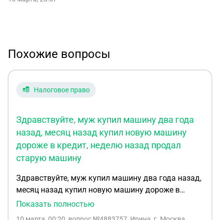
Похожие вопросы
Налоговое право
Здравствуйте, муж купил машину два года
назад, месяц назад купил новую машину
дороже в кредит, неделю назад продал
старую машину
Здравствуйте, муж купил машину два года назад,
месяц назад купил новую машину дороже в
кредит, неделю назад продал старую машину.
Показать полностью
Нужно ли в налоговой отчитываться за продажу
10 марта, 00:20
, вопрос №4883757, Ирина, г. Москва